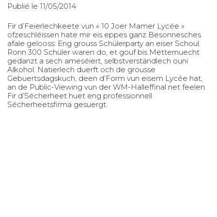
Publié le 11/05/2014
Fir d’Feierlechkeete vun « 10 Joer Mamer Lycée »
ofzeschléissen hate mir eis eppes ganz Besonnesches
afale gelooss: Eng grouss Schülerparty an eiser Schoul.
Ronn 300 Schüler waren do, et gouf bis Mëtternuecht
gedanzt a sech ameséiert, selbstverständlech ouni
Alkohol. Natierlech duerft och de grousse
Gebuertsdagskuch, deen d’Form vun eisem Lycée hat,
an de Public-Viewing vun der WM-Halleffinal net feelen.
Fir d’Sécherheet huet eng professionnell
Sécherheetsfirma gesuergt.