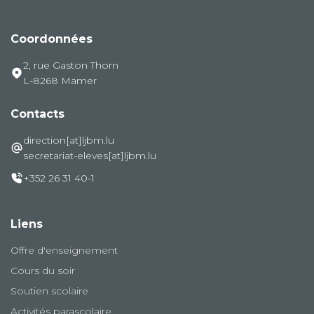
Coordonnées
2, rue Gaston Thorn
L-8268 Mamer
Contacts
direction[at]ljbm.lu
secretariat-eleves[at]ljbm.lu
+352 26 31 40-1
Liens
Offre d'enseignement
Cours du soir
Soutien scolaire
Activités parascolaire