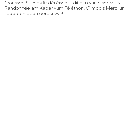
Groussen Succès fir déi éischt Editioun vun eiser MTB-
Randonnée am Kader vum Téléthon! Villmools Merci un
jiddereen deen derbäi war!