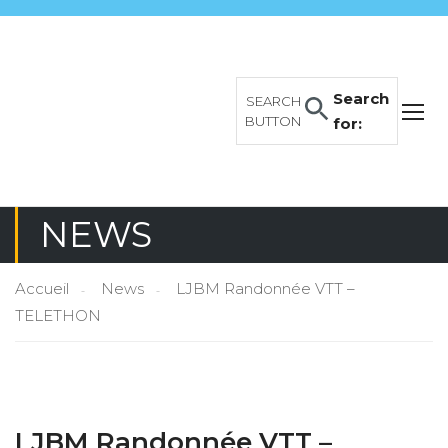
Search
SEARCH
BUTTON
for:
NEWS
Accueil
News
LJBM Randonnée VTT –
TELETHON
LJBM Randonnée VTT –