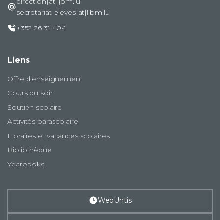
direction[at]ljbm.lu
secretariat-eleves[at]ljbm.lu
+352 26 31 40-1
Liens
Offre d'enseignement
Cours du soir
Soutien scolaire
Activités parascolaire
Horaires et vacances scolaires
Bibliothèque
Yearbooks
WebUntis