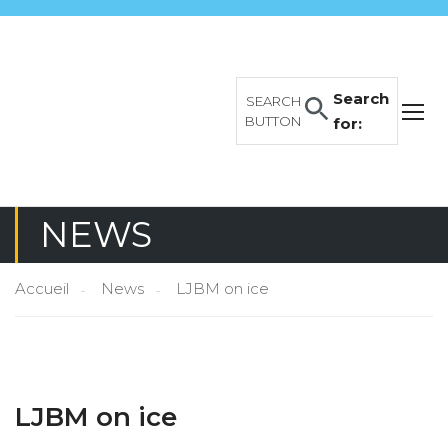
Search
SEARCH
BUTTON
for:
NEWS
Accueil
News
LJBM on ice
LJBM on ice