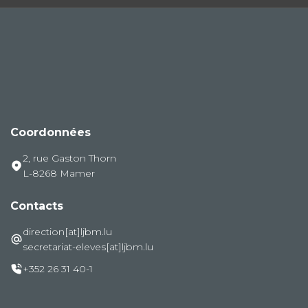
Coordonnées
2, rue Gaston Thorn
L-8268 Mamer
Contacts
direction[at]ljbm.lu
secretariat-eleves[at]ljbm.lu
+352 26 31 40-1