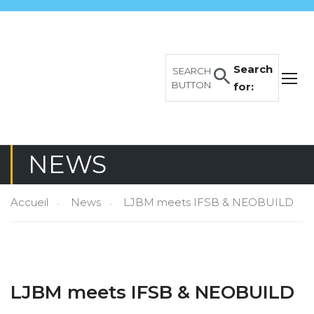
Search
SEARCH
BUTTON
for:
NEWS
Accueil
News
LJBM meets IFSB & NEOBUILD
LJBM meets IFSB & NEOBUILD