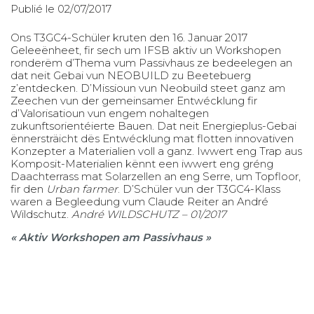
Publié le 02/07/2017
Ons T3GC4-Schüler kruten den 16. Januar 2017
Geleeënheet, fir sech um
IFSB
aktiv un Workshopen
ronderëm d’Thema vum Passivhaus ze bedeelegen an
dat neit Gebai vun
NEOBUILD
zu Beetebuerg
z’entdecken. D’Missioun vun Neobuild steet ganz am
Zeechen vun der gemeinsamer Entwécklung fir
d’Valorisatioun vun engem nohaltegen
zukunftsorientéierte Bauen. Dat neit Energieplus-Gebai
ënnersträicht dës Entwécklung mat flotten innovativen
Konzepter a Materialien voll a ganz. Iwwert eng Trap aus
Komposit-Materialien kënnt een iwwert eng gréng
Daachterrass mat Solarzellen an eng Serre, um Topfloor,
fir den
Urban farmer
. D’Schüler vun der T3GC4-Klass
waren a Begleedung vum Claude Reiter an André
Wildschutz.
André WILDSCHUTZ – 01/2017
« Aktiv Workshopen am Passivhaus »