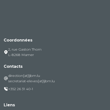
Coordonnées
2, rue Gaston Thorn
L-8268 Mamer
Contacts
direction[at]ljbm.lu
secretariat-eleves[at]ljbm.lu
+352 26 31 40-1
Liens