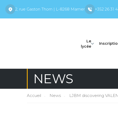
2, rue Gaston Thorn | L-8268 Mamer
+352 26 31 4
Le
Inscripti
lycée
NEWS
Accueil
News
LJBM discovering VAL