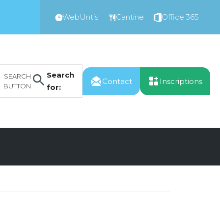
WebUntis
Cantine
Office 365
Search
SEARCH
Contact
Inscriptions
BUTTON
for: