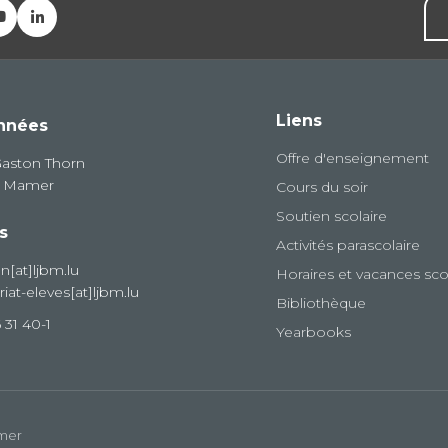
Liens
nnées
Offre d'enseignement
Gaston Thorn
8 Mamer
Cours du soir
Soutien scolaire
s
Activités parascolaire
on[at]ljbm.lu
Horaires et vacances sco
riat-eleves[at]ljbm.lu
Bibliothèque
 31 40-1
Yearbooks
amer