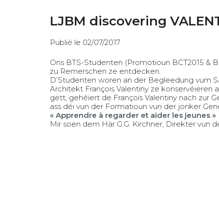
LJBM discovering VALE
Publié le 02/07/2017
Ons BTS-Studenten (Promotioun BCT2015 & BBI
zu Remerschen ze entdecken.
D’Studenten woren an der Begleedung vum San
Architekt François Valentiny ze konservéier
gëtt, gehéiert de François Valentiny nach zur G
ass déi vun der Formatioun vun der jonker Gene
« Apprendre à regarder et aider les jeunes »
Mir soen dem Här G.G. Kirchner, Direkter vun de