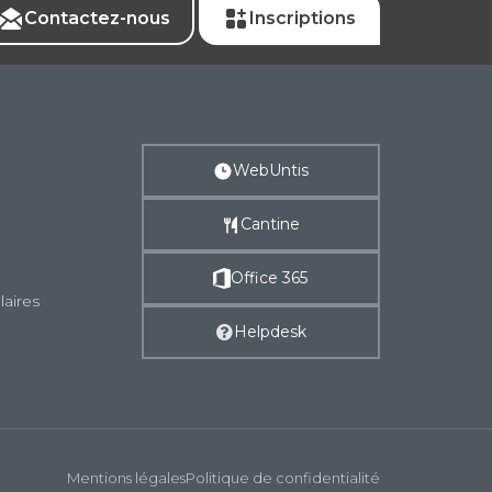
Contactez-nous
Inscriptions
WebUntis
Cantine
Office 365
laires
Helpdesk
Mentions légales
Politique de confidentialité