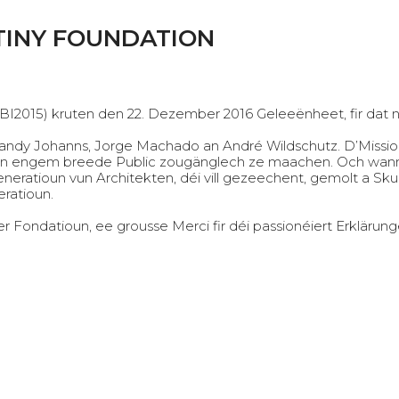
NTINY FOUNDATION
2015) kruten den 22. Dezember 2016 Geleeënheet, fir dat n
dy Johanns, Jorge Machado an André Wildschutz. D’Missio
en an engem breede Public zougänglech ze maachen. Och wan
eneratioun vun Architekten, déi vill gezeechent, gemolt a Sku
ratioun.
r Fondatioun, ee grousse Merci fir déi passionéiert Erklärunge