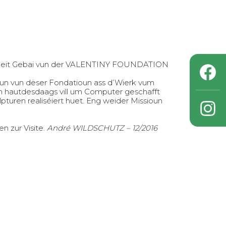
eit Gebai vun der
VALENTINY FOUNDATION
un vun dëser Fondatioun ass d’Wierk vum
n hautdesdaags vill um Computer geschafft
lpturen realiséiert huet. Eng weider Missioun
n zur Visite.
André WILDSCHUTZ – 12/2016