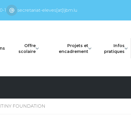
0-1
secretariat-eleves[at]ljbm.lu
Offre
Projets et
Infos
ons
scolaire
encadrement
pratiques
ENTINY FOUNDATION