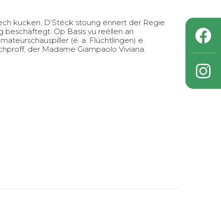
rech kucken. D’Stéck stoung ënnert der Regie
beschäftegt. Op Basis vu reéllen an
ateurschauspiller (ë. a. Flüchtlingen) e
eschproff, der Madame Giampaolo Viviana.