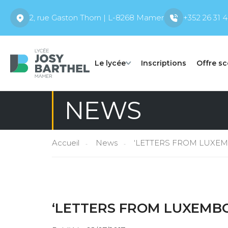
2, rue Gaston Thorn | L-8268 Mamer
+352 26 31 4
Le lycée
Inscriptions
Offre sc
NEWS
Accueil
News
‘LETTERS FROM LUXE
‘LETTERS FROM LUXEMB