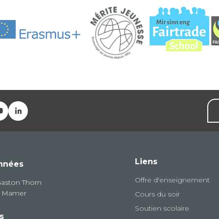
Liens
nnées
Offre d'enseignement
Gaston Thorn
8 Mamer
Cours du soir
Soutien scolaire
s