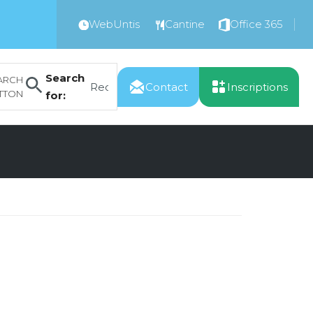
WebUntis
Cantine
Office 365
Search
ARCH
Contact
Inscriptions
TTON
for: