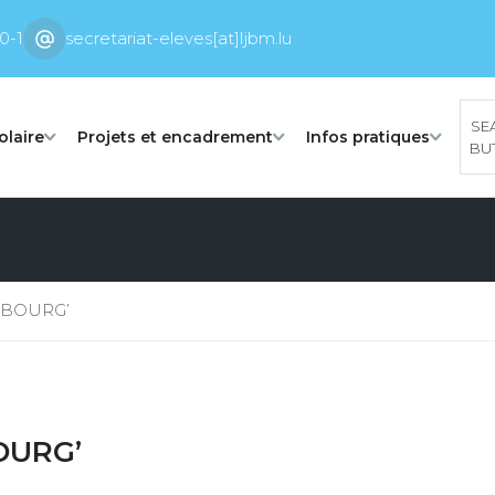
0-1
secretariat-eleves[at]ljbm.lu
SE
olaire
Projets et encadrement
Infos pratiques
BU
MBOURG’
OURG’