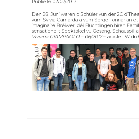
Publié le 02/07/2017
Den 28. Juni waren d’Schüler vun der 2C d’The
vum Sylvia Camarda a vum Serge Tonnar an et 
imaginaire Bréiwer, déi Flüchtlingen hiren Fam
sensationellt Spektakel vu Gesang, Schauspill
Viviana GIAMPAOLO – 06/2017
–
article LW du 