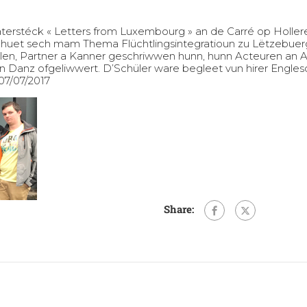
aterstéck « Letters from Luxembourg » an de Carré op Holle
huet sech mam Thema Flüchtlingsintegratioun zu Lëtzebuerg 
illen, Partner a Kanner geschriwwen hunn, hunn Acteuren an Am
 an Danz ofgeliwwert. D’Schüler ware begleet vun hirer Engl
07/07/2017
Share: