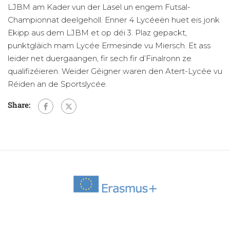
LJBM am Kader vun der Lasel un engem Futsal-
Championnat deelgeholl. Enner 4 Lycéeën huet eis jonk
Ekipp aus dem LJBM et op déi 3. Plaz gepackt,
punktgläich mam Lycée Ermesinde vu Miersch. Et ass
leider net duergaangen, fir sech fir d’Finalronn ze
qualifizéieren. Weider Géigner waren den Atert-Lycée vu
Réiden an de Sportslycée.
Share: