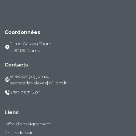
Coordonnées
2, rue Gaston Thorn
L-8268 Mamer
Contacts
direction[at]ljbm.lu
secretariat-eleves[at]ljbm.lu
+352 26 31 40-1
Liens
Offre d'enseignement
Cours du soir