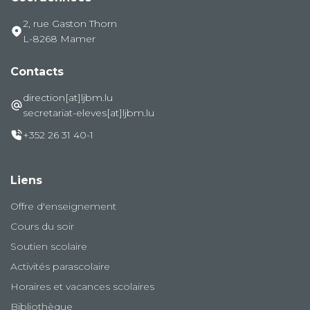
2, rue Gaston Thorn
L-8268 Mamer
Contacts
direction[at]ljbm.lu
secretariat-eleves[at]ljbm.lu
+352 26 31 40-1
Liens
Offre d'enseignement
Cours du soir
Soutien scolaire
Activités parascolaire
Horaires et vacances scolaires
Bibliothèque