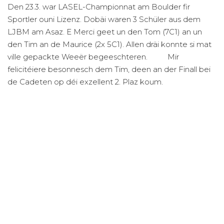
Den 23.3. war LASEL-Championnat am Boulder fir
Sportler ouni Lizenz. Dobäi waren 3 Schüler aus dem
LJBM am Asaz. E Merci geet un den Tom (7C1) an un
den Tim an de Maurice (2x 5C1). Allen dräi konnte si mat
ville gepackte Weeër begeeschteren.
Mir
felicitéiere besonnesch dem Tim, deen an der Finall bei
de Cadeten op déi exzellent 2. Plaz koum.