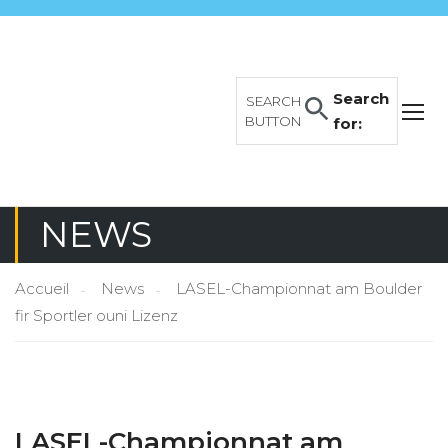
Search
SEARCH
BUTTON
for:
NEWS
Accueil
News
LASEL-Championnat am Boulder
fir Sportler ouni Lizenz
LASEL-Championnat am