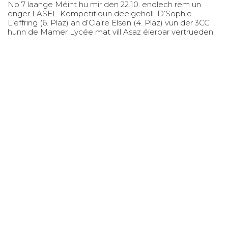
No 7 laange Méint hu mir den 22.10. endlech rëm un
enger LASEL-Kompetitioun deelgeholl. D’Sophie
Lieffring (6. Plaz) an d’Claire Elsen (4. Plaz) vun der 3CC
hunn de Mamer Lycée mat vill Asaz éierbar vertrueden.