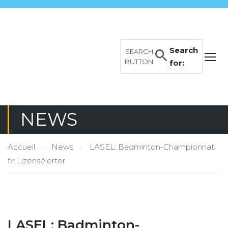
Search
SEARCH
BUTTON
for:
NEWS
Accueil
News
LASEL: Badminton-Championnat
fir Lizenséierter
LASEL: Badminton-