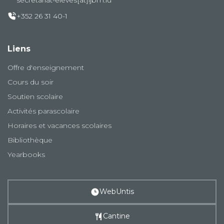
secretariat-eleves[at]ljbm.lu
+352 26 31 40-1
Liens
Offre d'enseignement
Cours du soir
Soutien scolaire
Activités parascolaire
Horaires et vacances scolaires
Bibliothèque
Yearbooks
WebUntis
Cantine