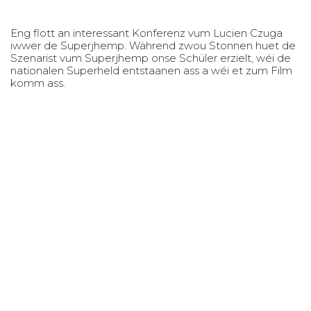
Eng flott an interessant Konferenz vum Lucien Czuga
iwwer de Superjhemp. Während zwou Stonnen huet de
Szenarist vum Superjhemp onse Schüler erzielt, wéi de
nationalen Superheld entstaanen ass a wéi et zum Film
komm ass.