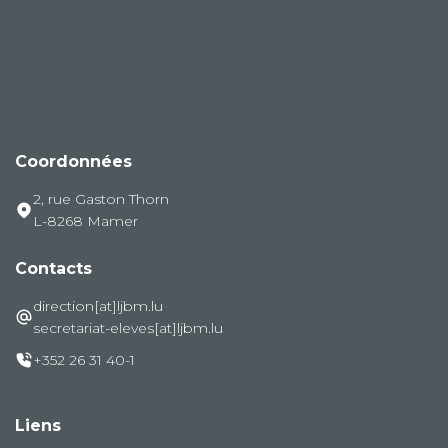
Coordonnées
2, rue Gaston Thorn
L-8268 Mamer
Contacts
direction[at]ljbm.lu
secretariat-eleves[at]ljbm.lu
+352 26 31 40-1
Liens