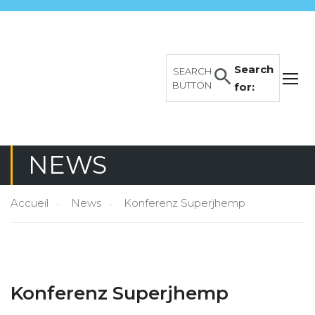
Search
SEARCH
BUTTON
for:
NEWS
Accueil
News
Konferenz Superjhemp
Konferenz Superjhemp