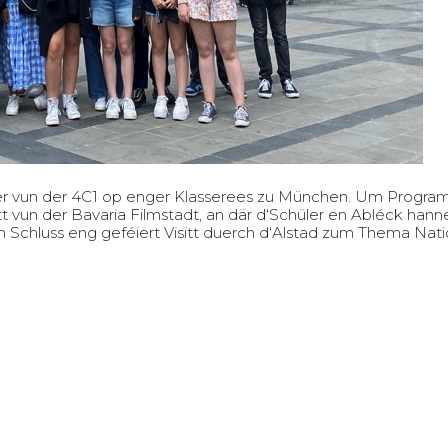
er vun der 4C1 op enger Klasserees zu München. Um Programm 
t vun der Bavaria Filmstadt, an där d‘Schüler en Abléck hann
Schluss eng geféiert Visitt duerch d‘Alstad zum Thema Nationa