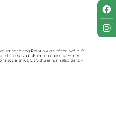
stungen eng Rei vun Aktivitéiten, wéi z. B.
ert d‘Kulisse vu bekannten däitsche Filmer
lsozialismus. Eis Schüler hunn also ganz vill