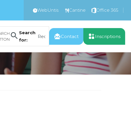
WebUntis
Cantine
Office 365
Search
ARCH
Contact
Inscriptions
TTON
for: