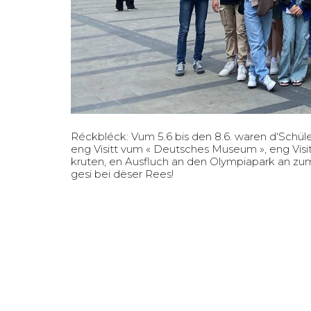
Réckbléck: Vum 5.6 bis den 8.6. waren d‘Schül
eng Visitt vum « Deutsches Museum », eng Visit
kruten, en Ausfluch an den Olympiapark an zum 
gesi bei dëser Rees!