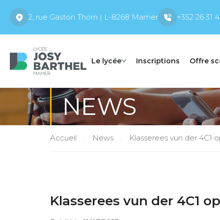
2, rue Gaston Thorn | L-8268 Mamer
+352 26 31 4
Le lycée
Inscriptions
Offre sc
NEWS
Accueil
News
Klasserees vun der 4C1
Klasserees vun der 4C1 