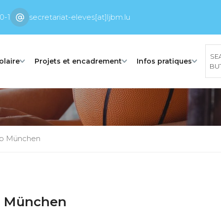
0-1
secretariat-eleves[at]ljbm.lu
SE
olaire
Projets et encadrement
Infos pratiques
BU
 op München
op München