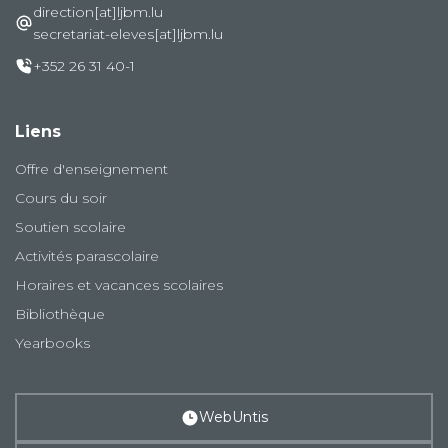
direction[at]ljbm.lu
secretariat-eleves[at]ljbm.lu
+352 26 31 40-1
Liens
Offre d'enseignement
Cours du soir
Soutien scolaire
Activités parascolaire
Horaires et vacances scolaires
Bibliothèque
Yearbooks
WebUntis