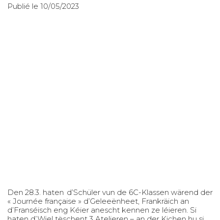
Publié le 10/05/2023
Den 28.3. haten d’Schüler vun de 6C-Klassen wärend der
« Journée française » d’Geleeënheet, Frankräich an
d’Franséisch eng Kéier anescht kennen ze léieren. Si
haten d’Wiel tëschent 3 Atelieren – an der Kichen hu si