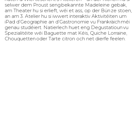
selwer dem Proust seng bekannte Madeleine gebak,
am Theater hu si erlieft, wéi et ass, op der Bün ze stoen,
an am 3. Atelier hu si iwwert interaktiv Aktivitéiten um
iPad d’Geographie an d’Gastronomie vu Frankräich méi
genau studéiert. Natierlech huet eng Degustatioun vu
Spezialitéite wéi Baguette mat Kéis, Quiche Lorraine,
Chouquetten oder Tarte citron och net dierfe feelen.