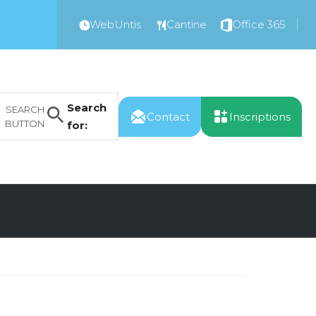
WebUntis
Cantine
Office 365
Search
SEARCH
Contact
Inscriptions
BUTTON
for: