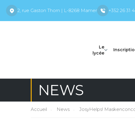
2, rue Gaston Thorn | L-8268 Mamer
+352 26 31 4
Le
Inscripti
lycée
NEWS
Accueil
News
JosyHelps! Maskenconco