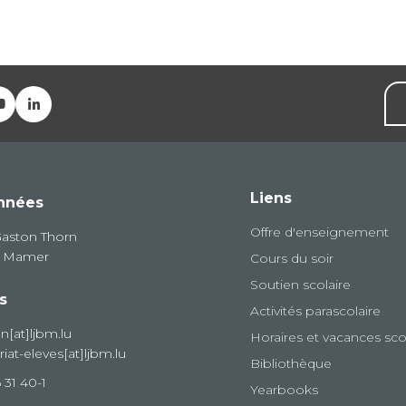
Liens
nnées
Offre d'enseignement
Gaston Thorn
8 Mamer
Cours du soir
Soutien scolaire
s
Activités parascolaire
on[at]ljbm.lu
Horaires et vacances sco
riat-eleves[at]ljbm.lu
Bibliothèque
 31 40-1
Yearbooks