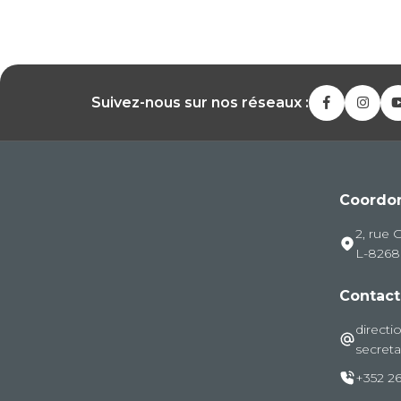
Suivez-nous sur nos réseaux :
Coordo
2, rue 
L-826
Contact
directi
secreta
+352 26