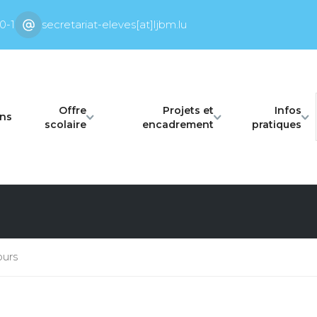
0-1
secretariat-eleves[at]ljbm.lu
Offre
Projets et
Infos
ons
scolaire
encadrement
pratiques
urs