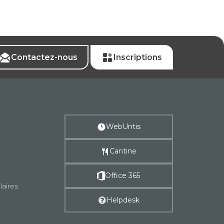
Contactez-nous
Inscriptions
WebUntis
Cantine
Office 365
laires
Helpdesk