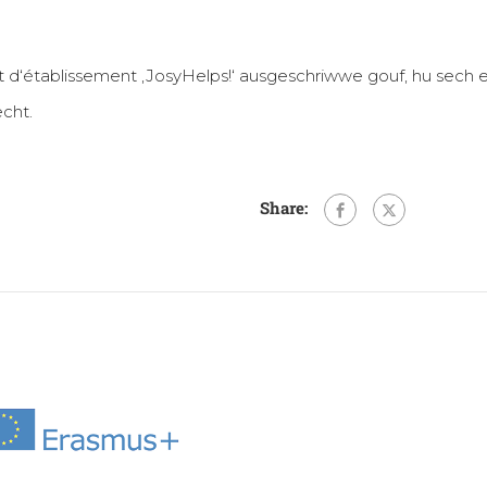
d‘établissement ‚JosyHelps!‘ ausgeschriwwe gouf, hu sech eng
echt.
Share: