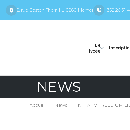
2, rue Gaston Thorn | L-8268 Mamer
+352 26 31 4
Le
Inscripti
lycée
NEWS
Accueil
News
INITIATIV FREED UM L