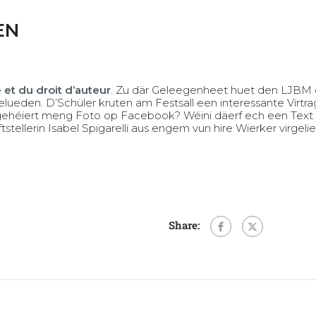
EN
 et du droit d’auteur
. Zu där Geleegenheet huet den LJBM 
agelueden. D’Schüler kruten am Festsall een interessante Vi
ehéiert meng Foto op Facebook? Wéini däerf ech een Text e
tellerin Isabel Spigarelli aus engem vun hire Wierker virgelie
Share: