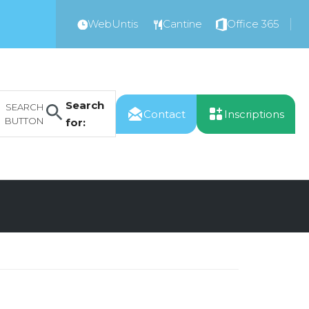
WebUntis
Cantine
Office 365
Search
SEARCH
Contact
Inscriptions
BUTTON
for: