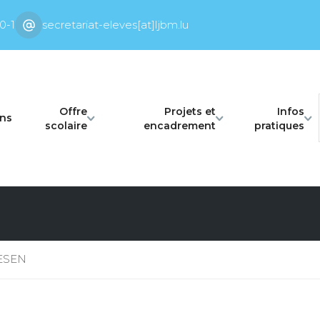
0-1
secretariat-eleves[at]ljbm.lu
Offre
Projets et
Infos
ons
scolaire
encadrement
pratiques
IESEN