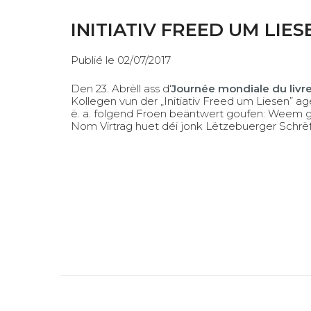
INITIATIV FREED UM LIES
Publié le 02/07/2017
Den 23. Abrëll ass d‘
Journée mondiale du livre
Kollegen vun der „Initiativ Freed um Liesen” 
ë. a. folgend Froen beäntwert goufen: Weem g
Nom Virtrag huet déi jonk Lëtzebuerger Schrëfts