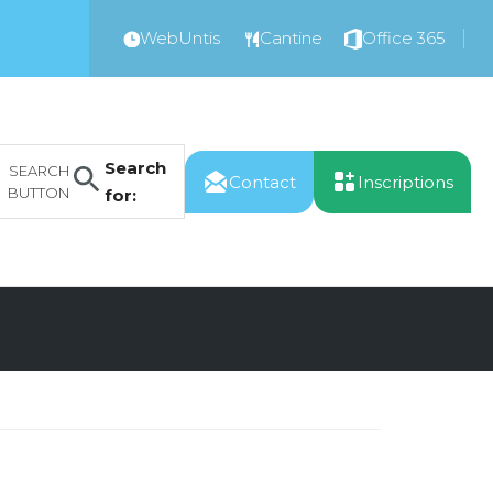
WebUntis
Cantine
Office 365
Search
SEARCH
Contact
Inscriptions
BUTTON
for: