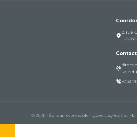
Coordo
2, rue 
L-826
Contact
directi
secreta
+352 26
© 2026 – Éditeur responsable : Lycée Josy Barthel M