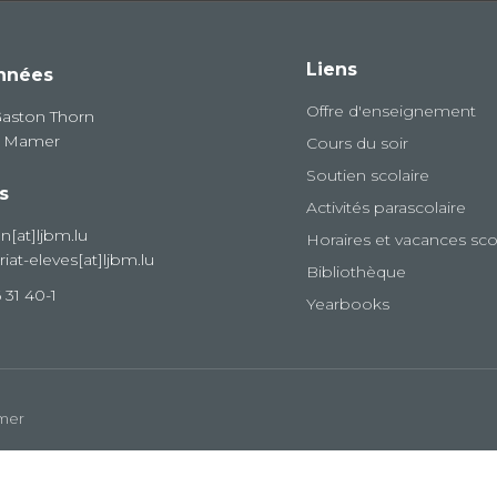
Liens
nnées
Offre d'enseignement
Gaston Thorn
8 Mamer
Cours du soir
Soutien scolaire
s
Activités parascolaire
on[at]ljbm.lu
Horaires et vacances sco
riat-eleves[at]ljbm.lu
Bibliothèque
 31 40-1
Yearbooks
amer