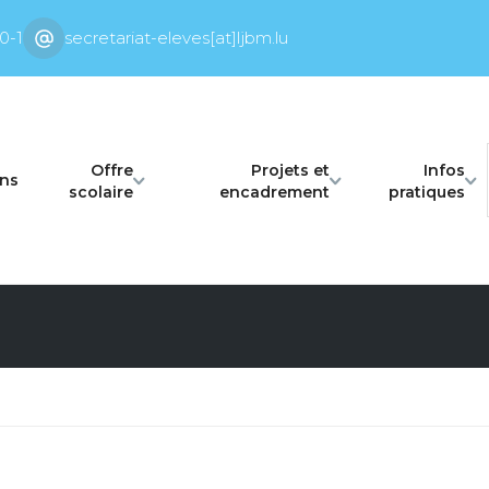
0-1
secretariat-eleves[at]ljbm.lu
Offre
Projets et
Infos
ons
scolaire
encadrement
pratiques