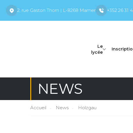
2, rue Gaston Thorn | L-8268 Mamer
+352 26 31 4
Le
Inscripti
lycée
NEWS
Accueil
News
Holzgau