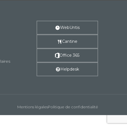
WebUntis
Cantine
Office 365
laires
Helpdesk
Mentions légales
Politique de confidentialité