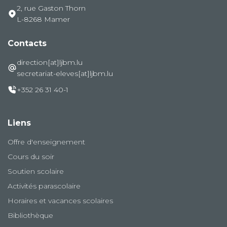
2, rue Gaston Thorn
L-8268 Mamer
Contacts
direction[at]ljbm.lu
secretariat-eleves[at]ljbm.lu
+352 26 31 40-1
Liens
Offre d'enseignement
Cours du soir
Soutien scolaire
Activités parascolaire
Horaires et vacances scolaires
Bibliothèque