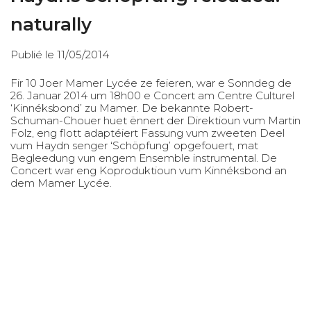
naturally
Publié le 11/05/2014
Fir 10 Joer Mamer Lycée ze feieren, war e Sonndeg de
26. Januar 2014 um 18h00 e Concert am Centre Culturel
‘Kinnéksbond’ zu Mamer. De bekannte Robert-
Schuman-Chouer huet ënnert der Direktioun vum Martin
Folz, eng flott adaptéiert Fassung vum zweeten Deel
vum Haydn senger ‘Schöpfung’ opgefouert, mat
Begleedung vun engem Ensemble instrumental. De
Concert war eng Koproduktioun vum Kinnéksbond an
dem Mamer Lycée.