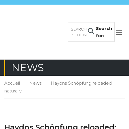
Search
SEARCH
BUTTON
for:
NEWS
Accueil
News
Haydns Schöpfung reloaded:
naturally
Haydns Schöpfung reloaded: