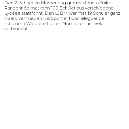
Den 21.3. huet zu Mamer eng grouss Mountainbike-
Randonnée mat ronn 100 Schüler aus verschiddene
Lycéeë stattfonnt. Den LJBM war mat 19 Schüler ganz
staark vertrueden. Eis Sportler hunn alleguer bei
schéinem Wieder e flotten Nomëtten um Vëlo
verbruecht.