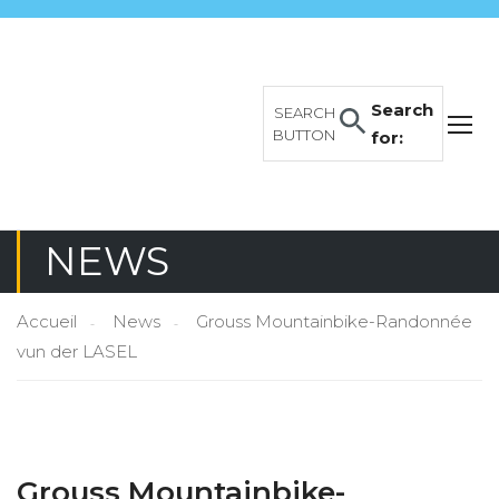
Search
SEARCH
BUTTON
for:
NEWS
Accueil
News
Grouss Mountainbike-Randonnée
vun der LASEL
Grouss Mountainbike-