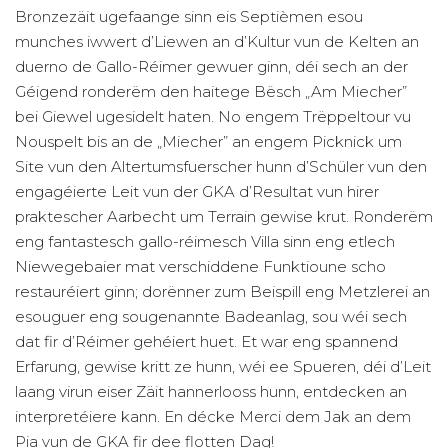
Bronzezäit ugefaange sinn eis Septièmen esou
munches iwwert d’Liewen an d’Kultur vun de Kelten an
duerno de Gallo-Réimer gewuer ginn, déi sech an der
Géigend ronderëm den haitege Bësch „Am Miecher”
bei Giewel ugesidelt haten. No engem Trëppeltour vu
Nouspelt bis an de „Miecher” an engem Picknick um
Site vun den Altertumsfuerscher hunn d’Schüler vun den
engagéierte Leit vun der GKA d’Resultat vun hirer
praktescher Aarbecht um Terrain gewise krut. Ronderëm
eng fantastesch gallo-réimesch Villa sinn eng etlech
Niewegebaier mat verschiddene Funktioune scho
restauréiert ginn; dorënner zum Beispill eng Metzlerei an
esouguer eng sougenannte Badeanlag, sou wéi sech
dat fir d’Réimer gehéiert huet. Et war eng spannend
Erfarung, gewise kritt ze hunn, wéi ee Spueren, déi d’Leit
laang virun eiser Zäit hannerlooss hunn, entdecken an
interpretéiere kann. En décke Merci dem Jak an dem
Pia vun de GKA fir dee flotten Dag!