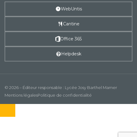
WebUntis
Cantine
Office 365
Helpdesk
© 2026 – Éditeur responsable : Lycée Josy Barthel Mamer
Mentions légales
Politique de confidentialité