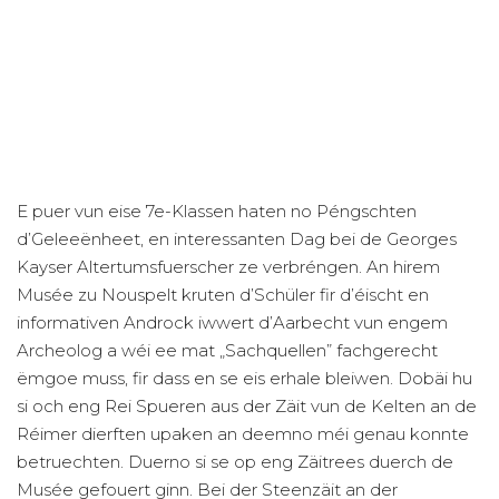
E puer vun eise 7e-Klassen haten no Péngschten
d’Geleeënheet, en interessanten Dag bei de Georges
Kayser Altertumsfuerscher ze verbréngen. An hirem
Musée zu Nouspelt kruten d’Schüler fir d’éischt en
informativen Androck iwwert d’Aarbecht vun engem
Archeolog a wéi ee mat „Sachquellen” fachgerecht
ëmgoe muss, fir dass en se eis erhale bleiwen. Dobäi
hu
si
och eng Rei Spueren aus der Zäit vun de Kelten an de
Réimer dierften upaken an deemno méi genau konnte
betruechten. Duerno
si
se op eng Zäitrees duerch de
Musée gefouert ginn. Bei der Steenzäit an der