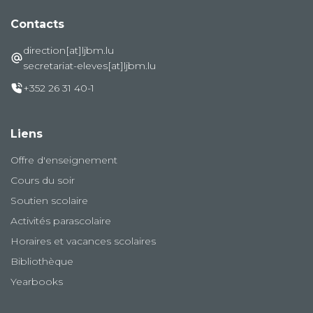
Contacts
direction[at]ljbm.lu
secretariat-eleves[at]ljbm.lu
+352 26 31 40-1
Liens
Offre d'enseignement
Cours du soir
Soutien scolaire
Activités parascolaire
Horaires et vacances scolaires
Bibliothèque
Yearbooks