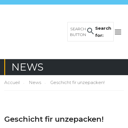
Search
SEARCH
BUTTON
for:
NEWS
Accueil
News
Geschicht fir unzepacken!
Geschicht fir unzepacken!