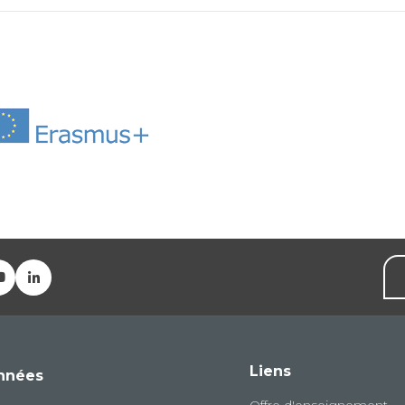
Liens
nnées