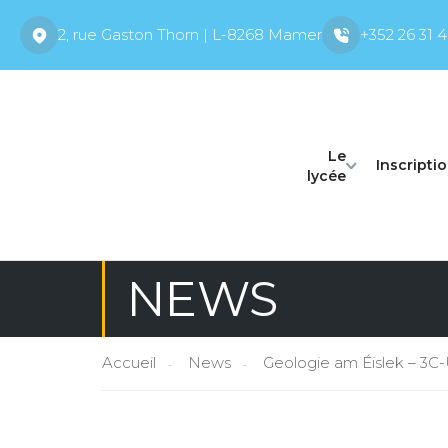
2, rue Gaston Thorn | L-8268 Mamer
+352 26 31 4
Le
Inscripti
lycée
NEWS
Accueil
News
Geologie am Éislek – 3