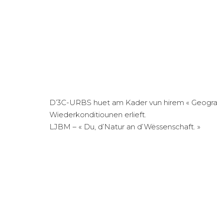
D’3C-URBS huet am Kader vun hirem « Geographi
Wiederkonditiounen erlieft.
LJBM – « Du, d’Natur an d’Wëssenschaft. »