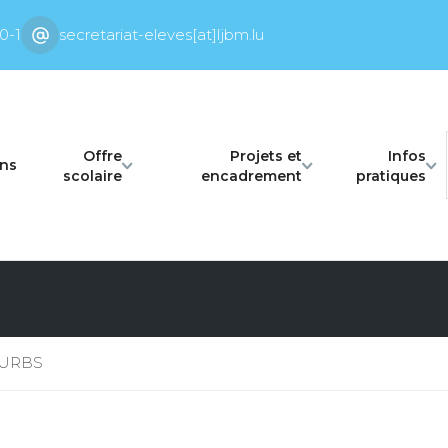
0-1
secretariat-eleves[at]ljbm.lu
Offre
Projets et
Infos
ons
scolaire
encadrement
pratiques
C-URBS