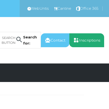
WebUntis
Cantine
Office 365
Search
SEARCH
Contact
Inscriptions
BUTTON
for: