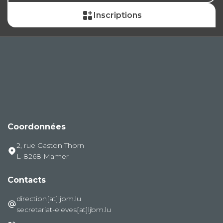
Inscriptions
Coordonnées
2, rue Gaston Thorn
L-8268 Mamer
Contacts
direction[at]ljbm.lu
secretariat-eleves[at]ljbm.lu