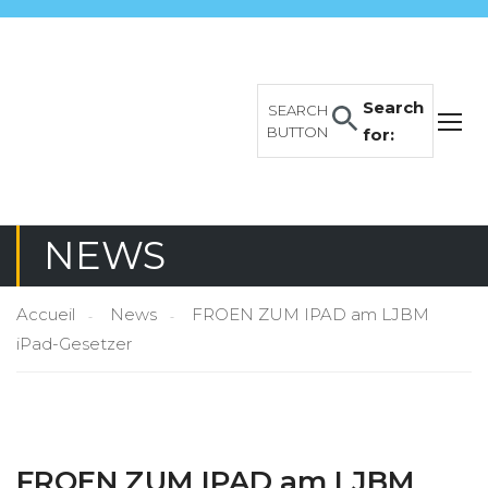
Search
SEARCH
BUTTON
for:
NEWS
Accueil
News
FROEN ZUM IPAD am LJBM
iPad-Gesetzer
FROEN ZUM IPAD am LJBM