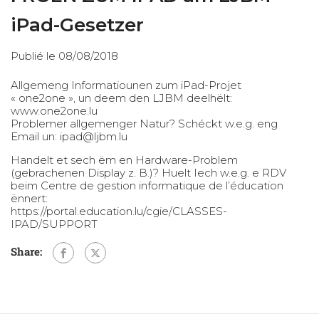
iPad-Gesetzer
Publié le 08/08/2018
Allgemeng Informatiounen zum iPad-Projet
« one2one », un deem den LJBM deelhëlt:
www.one2one.lu
Problemer allgemenger Natur? Schéckt w.e.g. eng
Email un: ipad@ljbm.lu
Handelt et sech ëm en Hardware-Problem
(gebrachenen Display z. B.)? Huelt Iech w.e.g. e RDV
beim Centre de gestion informatique de l’éducation
ënnert:
https://portal.education.lu/cgie/CLASSES-
IPAD/SUPPORT
Share: