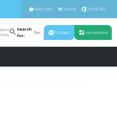
WebUntis
Cantine
Office 365
Search
ARCH
Contact
Inscriptions
TTON
for: