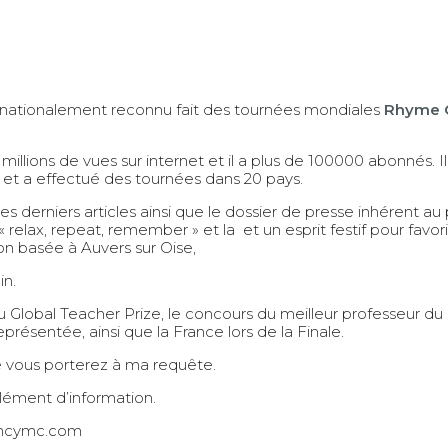
ernationalement reconnu fait des tournées mondiales
Rhyme 
illions de vues sur internet et il a plus de 100000 abonnés. Il
 et a effectué des tournées dans 20 pays.
derniers articles ainsi que le dossier de presse inhérent au pr
elax, repeat, remember » et la et un esprit festif pour favoris
ion basée à Auvers sur Oise,
ain.
 du Global Teacher Prize, le concours du meilleur professeur du
résentée, ainsi que la France lors de la Finale.
e vous porterez à ma requête.
lément d’information.
ncymc.com