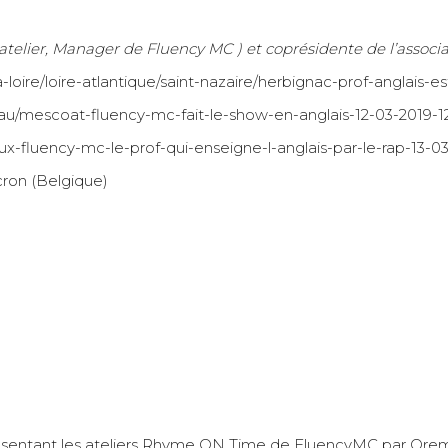
elier, Manager de Fluency MC ) et coprésidente de l’associa
la-loire/loire-atlantique/saint-nazaire/herbignac-prof-anglais-
eau/mescoat-fluency-mc-fait-le-show-en-anglais-12-03-2019-1
ux-fluency-mc-le-prof-qui-enseigne-l-anglais-par-le-rap-13-
cron (Belgique)
ésentant les ateliers Rhyme ON Time de FluencyMC par Oremi