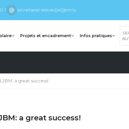
0-1
secretariat-eleves[at]ljbm.lu
SE
olaire
Projets et encadrement
Infos pratiques
BU
LJBM: a great success!
JBM: a great success!