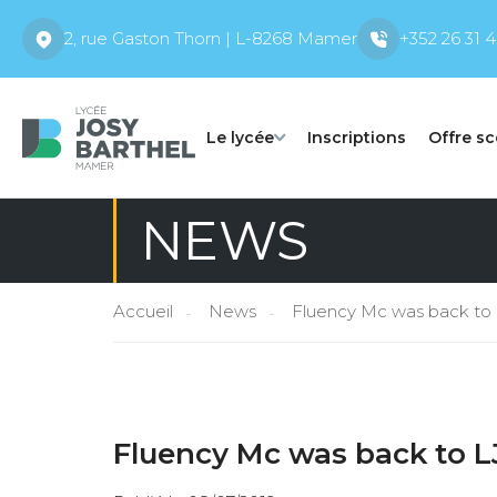
2, rue Gaston Thorn | L-8268 Mamer
+352 26 31 4
Le lycée
Inscriptions
Offre sc
NEWS
Accueil
News
Fluency Mc was back to 
Fluency Mc was back to L