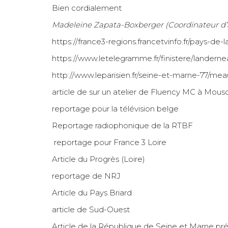
Bien cordialement
Madeleine Zapata-Boxberger (Coordinateur d’at
https://france3-regions.francetvinfo.fr/pays-de-
https://www.letelegramme.fr/finistere/landern
http://www.leparisien.fr/seine-et-marne-77/mea
article de sur un atelier de Fluency MC à Mous
reportage pour la télévision belge
Reportage radiophonique de la RTBF
reportage pour France 3 Loire
Article du Progrès (Loire)
reportage de NRJ
Article du Pays Briard
article de Sud-Ouest
Article de la République de Seine et Marne pr