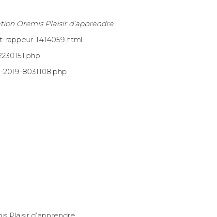
tion Oremis Plaisir d’apprendre
est-rappeur-1414059.html
2230151.php
03-2019-8031108.php
s Plaisir d’apprendre