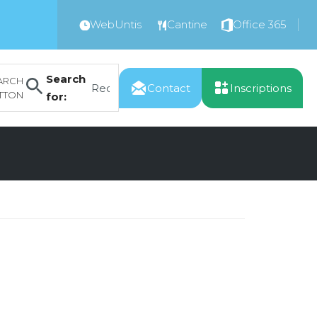
WebUntis
Cantine
Office 365
Search
ARCH
Contact
Inscriptions
TTON
for: