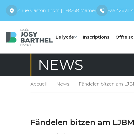
2, rue Gaston Thorn | L-8268 Mamer
+352 26 31 4
Le lycée
Inscriptions
Offre sc
NEWS
Accueil
News
Fändelen bitzen am LJ
Fändelen bitzen am LJB