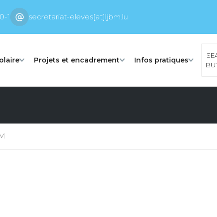
0-1
secretariat-eleves[at]ljbm.lu
SE
olaire
Projets et encadrement
Infos pratiques
BU
BM
M