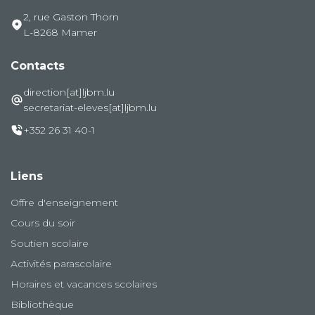
2, rue Gaston Thorn
L-8268 Mamer
Contacts
direction[at]ljbm.lu
secretariat-eleves[at]ljbm.lu
+352 26 31 40-1
Liens
Offre d'enseignement
Cours du soir
Soutien scolaire
Activités parascolaire
Horaires et vacances scolaires
Bibliothèque