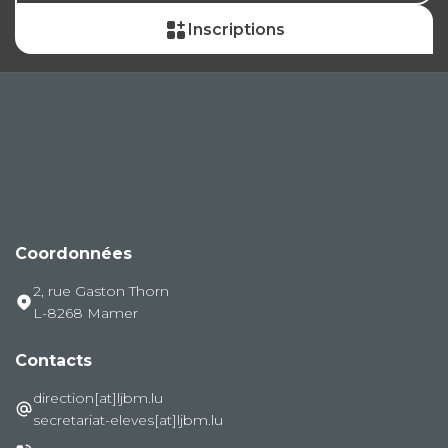
Inscriptions
Coordonnées
2, rue Gaston Thorn
L-8268 Mamer
Contacts
direction[at]ljbm.lu
secretariat-eleves[at]ljbm.lu