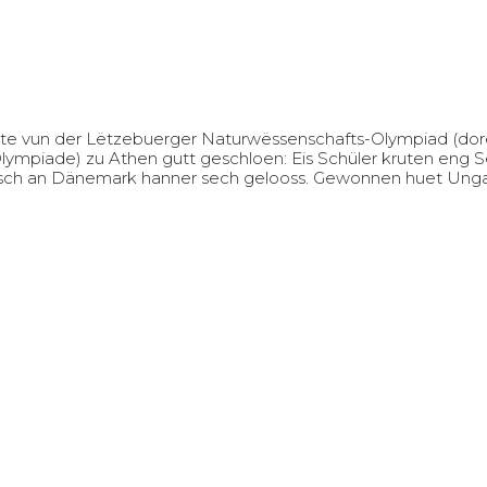
liste vun der Lëtzebuerger Naturwëssenschafts-Olympiad (d
mpiade) zu Athen gutt geschloen: Eis Schüler kruten eng S
elsch an Dänemark
hanner sech gelooss.
Gewonnen huet Ungar