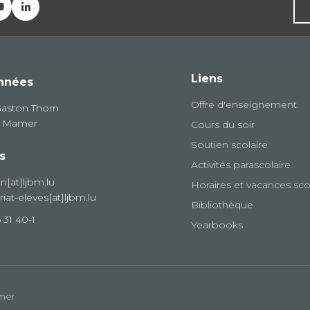
Liens
nnées
Offre d'enseignement
Gaston Thorn
8 Mamer
Cours du soir
Soutien scolaire
s
Activités parascolaire
on[at]ljbm.lu
Horaires et vacances sco
riat-eleves[at]ljbm.lu
Bibliothèque
 31 40-1
Yearbooks
amer