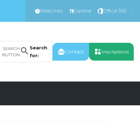
WebUntis
Cantine
Office 365
Search
SEARCH
Contact
Inscriptions
BUTTON
for: