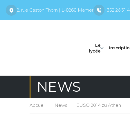
2, rue Gaston Thorn | L-8268 Mamer
+352 26 31 4
Le
Inscripti
lycée
NEWS
Accueil
News
EUSO 2014 zu Athen