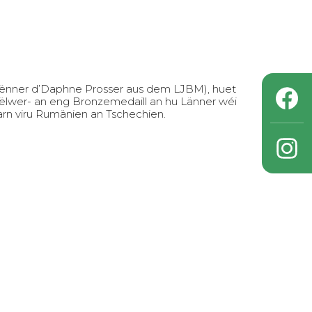
orënner d’Daphne Prosser aus dem LJBM), huet
ëlwer- an eng Bronzemedaill an hu Länner wéi
n viru Rumänien an Tschechien.