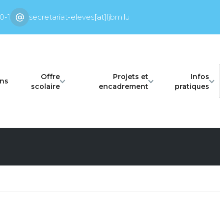
0-1
secretariat-eleves[at]ljbm.lu
Offre
Projets et
Infos
ons
scolaire
encadrement
pratiques