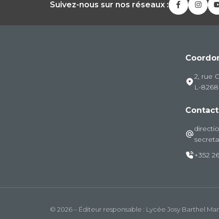
Suivez-nous sur nos réseaux :
Coordo
2, rue 
L-826
Contact
directi
secreta
+352 26
© 2026 – Éditeur responsable : Lycée Josy Barthel M