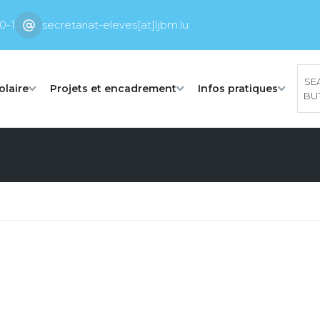
0-1
secretariat-eleves[at]ljbm.lu
SE
olaire
Projets et encadrement
Infos pratiques
BU