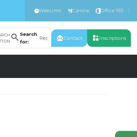
WebUntis
Cantine
Office 365
Search
ARCH
Contact
Inscriptions
TTON
for: