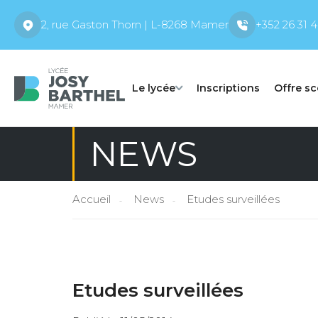
2, rue Gaston Thorn | L-8268 Mamer
+352 26 31 4
Le lycée
Inscriptions
Offre sc
NEWS
Accueil
News
Etudes surveillées
Etudes surveillées