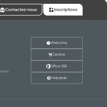
Contactez-nous
Inscriptions
WebUntis
Cantine
Office 365
laires
Helpdesk