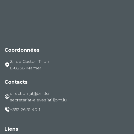
Coordonnées
2, rue Gaston Thorn
L-8268 Mamer
Contacts
direction[at]ljbm.lu
secretariat-eleves[at]ljbm.lu
+352 26 31 40-1
Liens