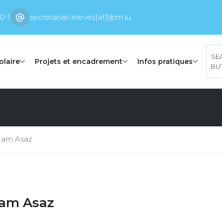
0-1
secretariat-eleves[at]ljbm.lu
SE
olaire
Projets et encadrement
Infos pratiques
BU
n am Asaz
 am Asaz