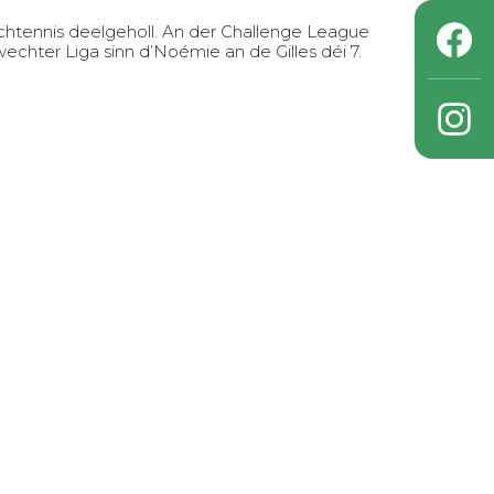
htennis deelgeholl. An der Challenge League
chter Liga sinn d’Noémie an de Gilles déi 7.