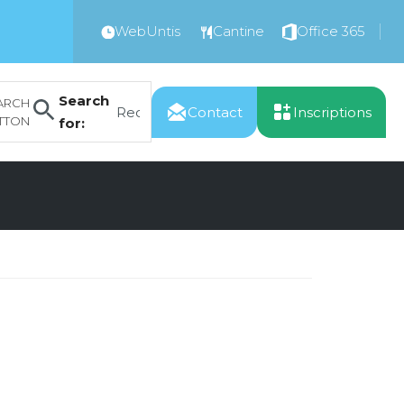
WebUntis
Cantine
Office 365
Search
ARCH
Contact
Inscriptions
TTON
for: