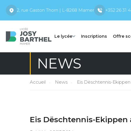
2, rue Gaston Thorn | L-8268 Mamer
+352 26 31 4
Le lycée
Inscriptions
Offre sc
NEWS
Accueil
News
Eis Dëschtennis-Ekippe
Eis Dëschtennis-Ekippen