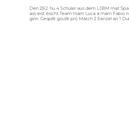
Den 29.2. hu 4 Schüler aus dem LJBM mat Spa
ass eist éischt Team mam Luca a mam Fabio no 
ginn. Gespillt goufe pro Match 2 Eenzel an 1 Du