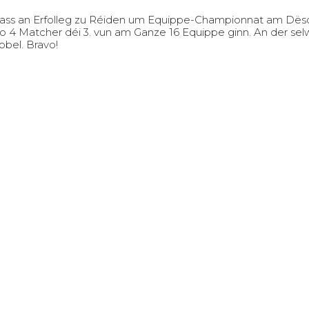
ass an Erfolleg zu Réiden um Equippe-Championnat am Dësc
4 Matcher déi 3. vun am Ganze 16 Equippe ginn. An der selwe
bbel. Bravo!