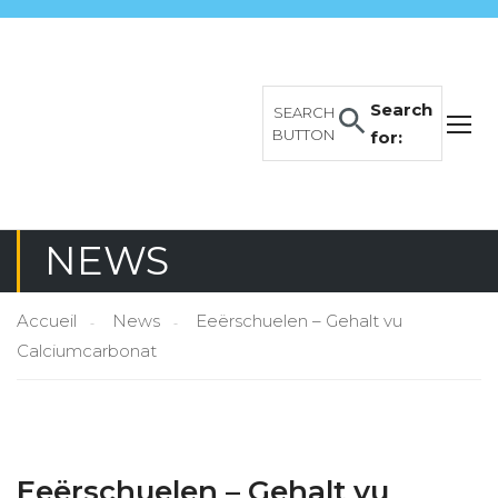
Search
SEARCH
BUTTON
for:
NEWS
Accueil
News
Eeërschuelen – Gehalt vu
Calciumcarbonat
Eeërschuelen – Gehalt vu