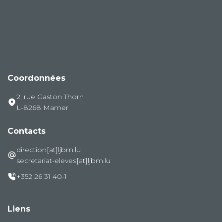
Coordonnées
2, rue Gaston Thorn
L-8268 Mamer
Contacts
direction[at]ljbm.lu
secretariat-eleves[at]ljbm.lu
+352 26 31 40-1
Liens