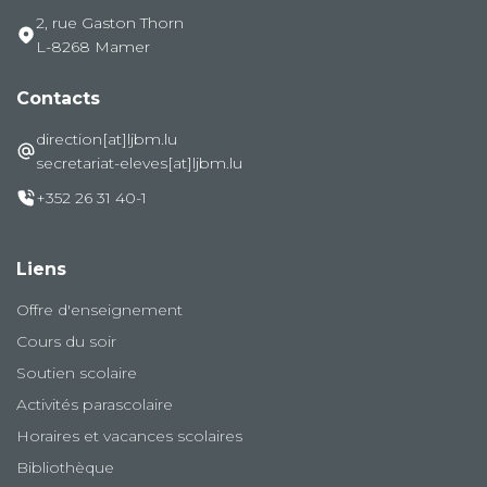
2, rue Gaston Thorn
L-8268 Mamer
Contacts
direction[at]ljbm.lu
secretariat-eleves[at]ljbm.lu
+352 26 31 40-1
Liens
Offre d'enseignement
Cours du soir
Soutien scolaire
Activités parascolaire
Horaires et vacances scolaires
Bibliothèque