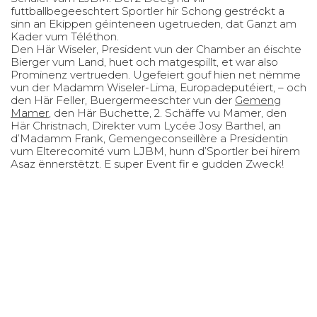
futtballbegeeschtert Sportler hir Schong gestréckt a
sinn an Ekippen géinteneen ugetrueden, dat Ganzt am
Kader vum Téléthon.
Den Här Wiseler, President vun der Chamber an éischte
Bierger vum Land, huet och matgespillt, et war also
Prominenz vertrueden. Ugefeiert gouf hien net nëmme
vun der Madamm Wiseler-Lima, Europadeputéiert, – och
den Här Feller, Buergermeeschter vun der
Gemeng
Mamer
, den Här Buchette, 2. Schäffe vu Mamer, den
Här Christnach, Direkter vum Lycée Josy Barthel, an
d’Madamm Frank, Gemengeconseillère a Presidentin
vum Elterecomité vum LJBM, hunn d’Sportler bei hirem
Asaz ënnerstëtzt. E super Event fir e gudden Zweck!