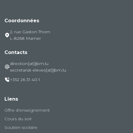
Coordonnées
2, rue Gaston Thorn
L-8268 Mamer
Contacts
direction[at]ljbm.lu
secretariat-eleves[at]ljbm.lu
+352 26 31 40-1
Liens
Offre d'enseignement
Cours du soir
Soutien scolaire