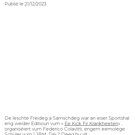
Publié le 21/12/2023
De leschte Freideg a Samschdeg war an eiser Sportshal
eng weider Editioun vum «
Ee Kick Fir Krankheeten
« ,
organiséiert vum Federico Colavitti, engem eemolege
Schüler vum LJBM. Déi 2 Deeg hu vill