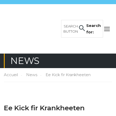
Search
SEARCH
BUTTON
for:
NEWS
Accueil
News
Ee Kick fir Krankheeten
Ee Kick fir Krankheeten