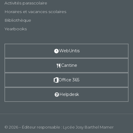
Activités parascolaire
Horaires et vacances scolaires
Bibliothèque
Yearbooks
WebUntis
Cantine
Office 365
Helpdesk
© 2026 – Éditeur responsable : Lycée Josy Barthel Mamer