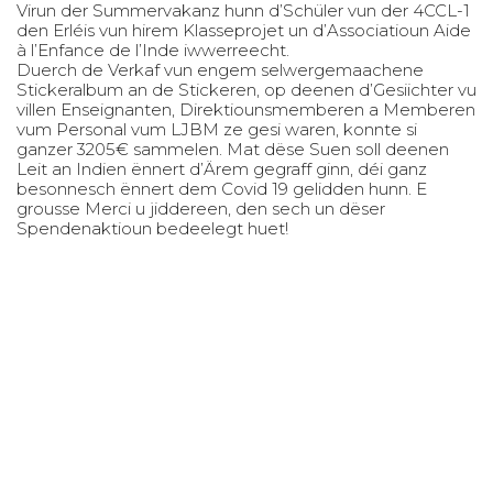
Virun der Summervakanz hunn d’Schüler vun der 4CCL-1
den Erléis vun hirem Klasseprojet un d’Associatioun Aide
à l’Enfance de l’Inde iwwerreecht.
Duerch de Verkaf vun engem selwergemaachene
Stickeralbum an de Stickeren, op deenen d’Gesiichter vu
villen Enseignanten, Direktiounsmemberen a Memberen
vum Personal vum LJBM ze gesi waren, konnte si
ganzer 3205€ sammelen. Mat dëse Suen soll deenen
Leit an Indien ënnert d’Ärem gegraff ginn, déi ganz
besonnesch ënnert dem Covid 19 gelidden hunn. E
grousse Merci u jiddereen, den sech un dëser
Spendenaktioun bedeelegt huet!