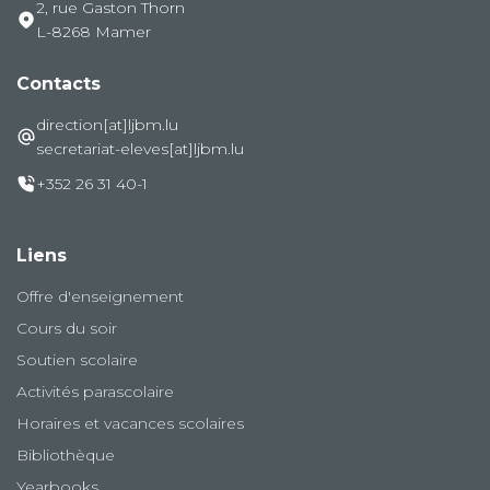
2, rue Gaston Thorn
L-8268 Mamer
Contacts
direction[at]ljbm.lu
secretariat-eleves[at]ljbm.lu
+352 26 31 40-1
Liens
Offre d'enseignement
Cours du soir
Soutien scolaire
Activités parascolaire
Horaires et vacances scolaires
Bibliothèque
Yearbooks