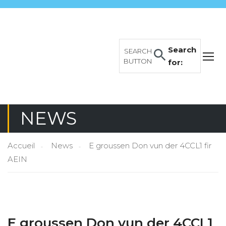
Search
SEARCH
BUTTON
for:
NEWS
Accueil
News
E groussen Don vun der 4CCL1 fir
AEIN
E groussen Don vun der 4CCL1