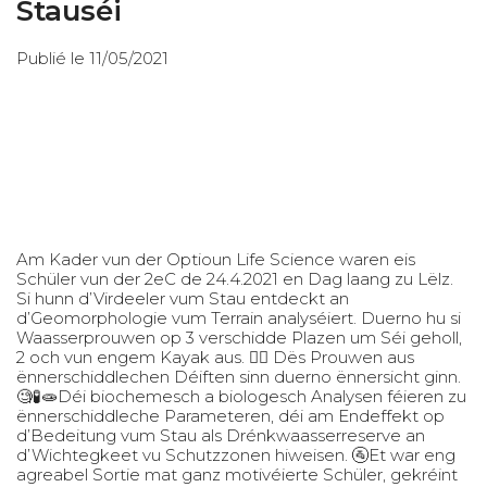
Stauséi
Publié le 11/05/2021
Am Kader vun der Optioun Life Science waren eis
Schüler vun der 2eC de 24.4.2021 en Dag laang zu Lëlz.
Si hunn d’Virdeeler vum Stau entdeckt an
d’Geomorphologie vum Terrain analyséiert. Duerno hu si
Waasserprouwen op 3 verschidde Plazen um Séi geholl,
2 och vun engem Kayak aus. 🚣‍♀️ Dës Prouwen aus
ënnerschiddlechen Déiften sinn duerno ënnersicht ginn.
🧐🧪🧫Déi biochemesch a biologesch Analysen féieren zu
ënnerschiddleche Parameteren, déi am Endeffekt op
d’Bedeitung vum Stau als Drénkwaasserreserve an
d’Wichtegkeet vu Schutzzonen hiweisen. 🚰Et war eng
agreabel Sortie mat ganz motivéierte Schüler, gekréint