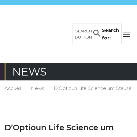
Search
SEARCH
BUTTON
for:
NEWS
Accueil
News
D’Optioun Life Science um Stauséi
D’Optioun Life Science um