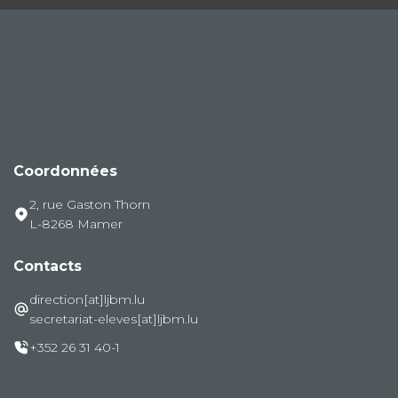
Coordonnées
2, rue Gaston Thorn
L-8268 Mamer
Contacts
direction[at]ljbm.lu
secretariat-eleves[at]ljbm.lu
+352 26 31 40-1