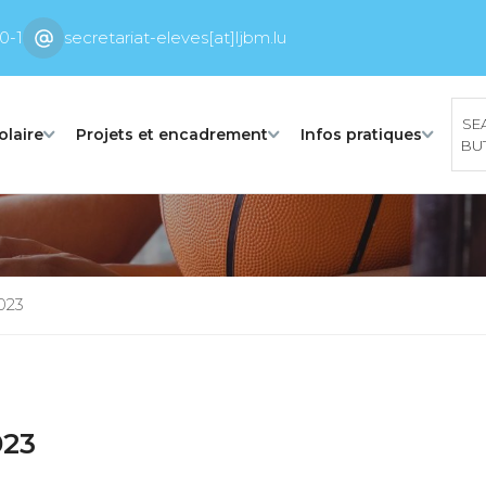
0-1
secretariat-eleves[at]ljbm.lu
SE
olaire
Projets et encadrement
Infos pratiques
BU
023
023