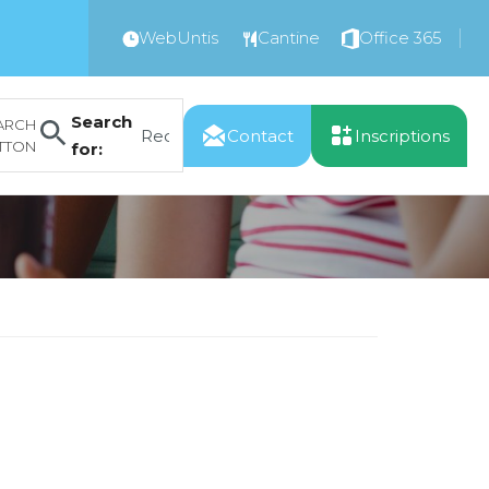
WebUntis
Cantine
Office 365
Search
ARCH
Contact
Inscriptions
TTON
for: