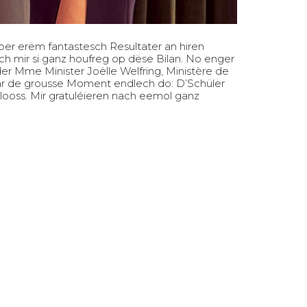
er erëm fantastesch Resultater an hiren
 och mir si ganz houfreg op dëse Bilan. No enger
er Mme Minister Joëlle Welfring, Ministère de
war de grousse Moment endlech do: D’Schüler
looss. Mir gratuléieren nach eemol ganz