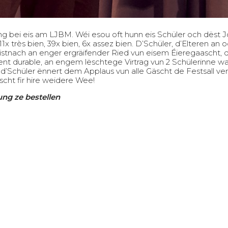
 bei eis am LJBM. Wéi esou oft hunn eis Schüler och dëst Jo
1x très bien, 39x bien, 6x assez bien. D’Schüler, d’Elteren an
stnach an enger ergräifender Ried vun eisem Éieregaascht, d
nt durable, an engem lëschtege Virtrag vun 2 Schülerinne 
d’Schüler ënnert dem Applaus vun alle Gäscht de Festsall ver
ht fir hire weidere Wee!
sung ze bestellen