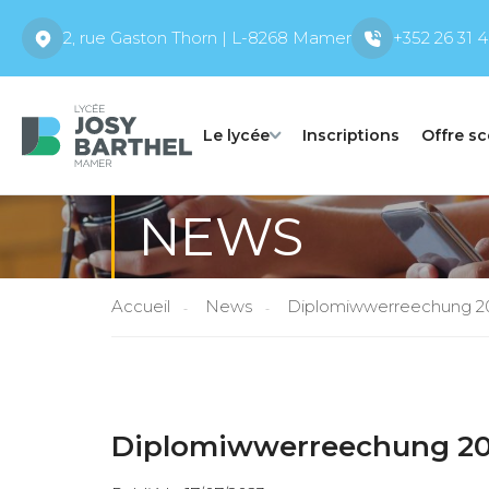
2, rue Gaston Thorn | L-8268 Mamer
+352 26 31 4
Le lycée
Inscriptions
Offre sc
NEWS
Accueil
News
Diplomiwwerreechung 2
Diplomiwwerreechung 2