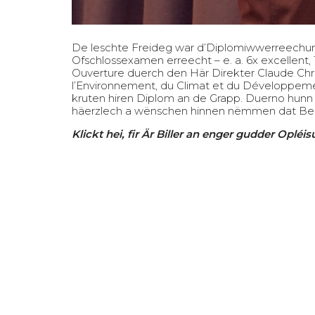
De leschte Freideg war d’Diplomiwwerreechung
Ofschlossexamen erreecht – e. a. 6x excellent, 1
Ouverture duerch den Här Direkter Claude Chri
l’Environnement, du Climat et du Développeme
kruten hiren Diplom an de Grapp. Duerno hunn 
häerzlech a wënschen hinnen nëmmen dat Besc
Klickt hei, fir Är Biller an enger gudder Opléi