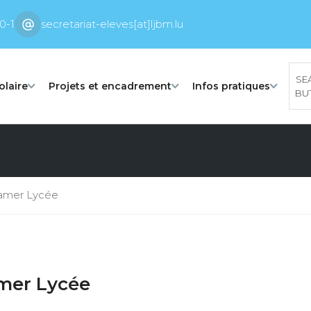
0-1
secretariat-eleves[at]ljbm.lu
SE
olaire
Projets et encadrement
Infos pratiques
BU
Mamer Lycée
amer Lycée