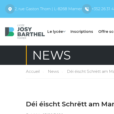
2, rue Gaston Thorn | L-8268 Mamer
+352 26 31 4
Le lycée
Inscriptions
Offre sc
NEWS
Accueil
News
Déi éischt Schrëtt am 
Déi éischt Schrëtt am M