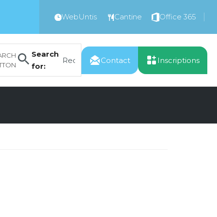
WebUntis
Cantine
Office 365
Search
ARCH
Contact
Inscriptions
TTON
for: