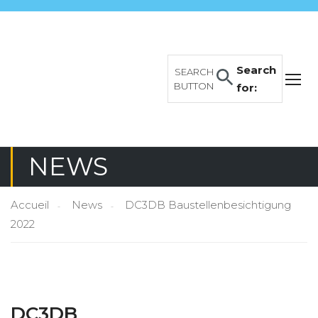
Search
SEARCH
BUTTON
for:
NEWS
Accueil
News
DC3DB Baustellenbesichtigung
2022
DC3DB