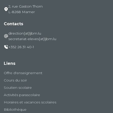
2, rue Gaston Thorn
L-8268 Mamer
Contacts
direction[at]ljbm.lu
secretariat-eleves[at]ljbm.lu
+352 26 31 40-1
Liens
Offre d'enseignement
Cours du soir
Soutien scolaire
Activités parascolaire
Horaires et vacances scolaires
Bibliothèque