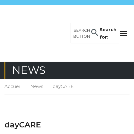
Search
SEARCH
BUTTON
for:
NEWS
Accueil
News
dayCARE
dayCARE