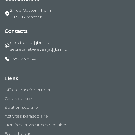
2, rue Gaston Thorn
L-8268 Mamer
Contacts
direction[at]ljbm.lu
secretariat-eleves[at]ljbm.lu
+352 26 31 40-1
Liens
Offre d'enseignement
Cours du soir
Soutien scolaire
Activités parascolaire
Horaires et vacances scolaires
Bibliothèque