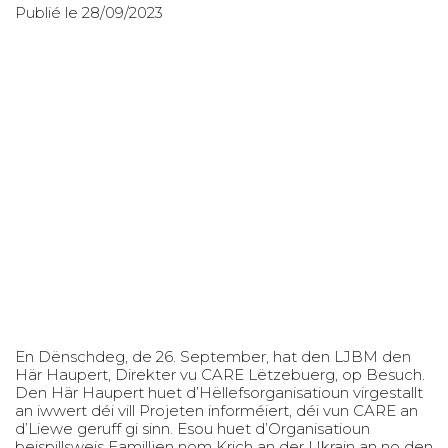
Publié le 28/09/2023
En Dënschdeg, de 26. September, hat den LJBM den
Här Haupert, Direkter vu CARE Lëtzebuerg, op Besuch.
Den Här Haupert huet d’Hëllefsorganisatioun virgestallt
an iwwert déi vill Projeten informéiert, déi vun CARE an
d’Liewe geruff gi sinn. Esou huet d’Organisatioun
beispillsweis Familljen nom Krich an der Ukrain an no den