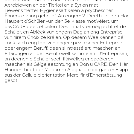
Äerdbiewen an der Tierkei an a Syrien mat
Liewensmëttel, Hygiènesartikelen a psychescher
Ënnerstëtzung gehollef. An engem 2. Deel huet den Här
Haupert d’Schüler vun den 3e Klasse motivéiert, um
dayCARE deelzehuelen. Dës Initiativ erméiglecht et de
Schüler, en Abléck vun engem Dag an eng Entreprise
vun hirem Choix ze kréien. Op dësem Wee kënnen déi
Jonk sech eng Iddi vun enger spezifescher Entreprise
oder engem Beruff, deen si intresséiert, maachen an
Erfarungen an der Beruffswelt sammelen. D’Entreprisen,
an deenen d’Schüler sech fräiwëlleg engagéieren,
maachen als Géigeleeschtung en Don u CARE. Den Här
Haupert huet der Madamm Alegria an der ganzer Ekipp
aus der Cellule d’orientation Merci fir d’Ënnerstëtzung
gesot.