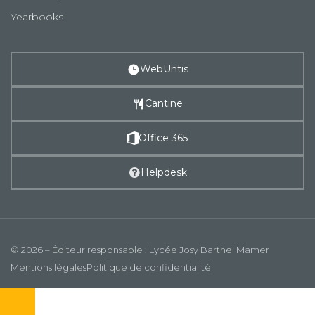
Yearbooks
WebUntis
Cantine
Office 365
Helpdesk
© 2026 – Éditeur responsable : Lycée Josy Barthel Mamer
Mentions légales
Politique de confidentialité