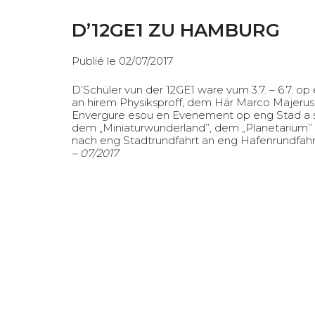
D’12GE1 ZU HAMBURG
Publié le 02/07/2017
D’Schüler vun der 12GE1 ware vum 3.7. – 6.7. o
an hirem Physiksproff, dem Här Marco Majerus
Envergure esou en Evenement op eng Stad a 
dem „Miniaturwunderland’’, dem „Planetarium’
nach eng Stadtrundfahrt an eng Hafenrundfahr
– 07/2017