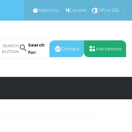
WebUntis
Cantine
Office 365
Search
SEARCH
Contact
Inscriptions
BUTTON
for: