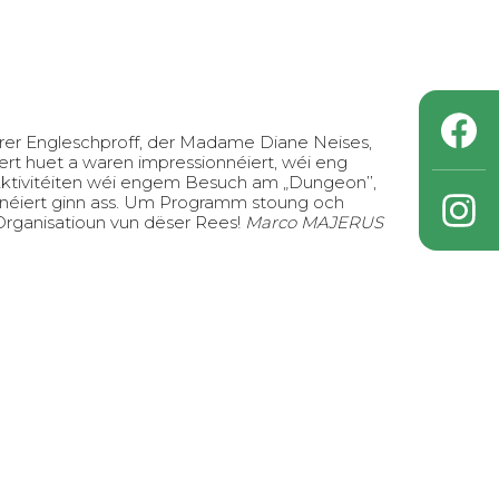
rer Engleschproff, der Madame Diane Neises,
iert huet a waren impressionnéiert, wéi eng
 Aktivitéiten wéi engem Besuch am „Dungeon’’,
iert ginn ass.
Um Programm stoung och
 Organisatioun vun dëser Rees!
Marco MAJERUS