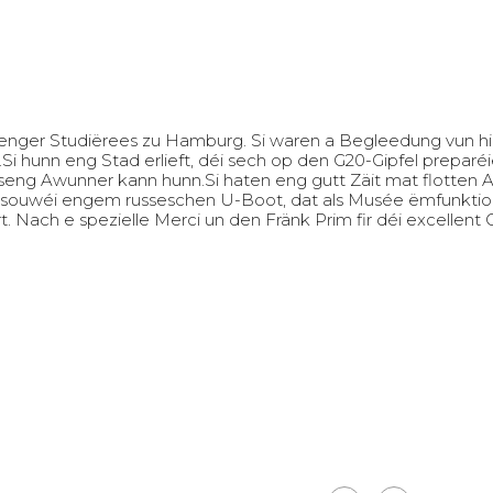
p enger Studiërees zu Hamburg.
Si waren a Begleedung vun hi
.
Si hunn eng Stad erlieft, déi sech op den G20-Gipfel preparé
seng Awunner kann hunn.
Si haten eng gutt Zäit mat flotten
’ souwéi engem russeschen U-Boot, dat als Musée ëmfunktioné
t.
Nach e spezielle Merci un den Fränk Prim fir déi excellent