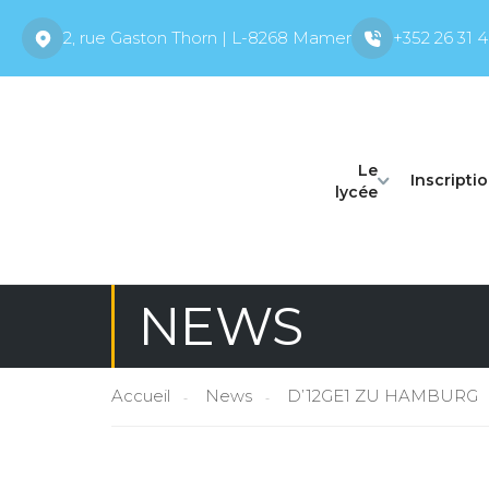
2, rue Gaston Thorn | L-8268 Mamer
+352 26 31 4
Le
Inscripti
lycée
NEWS
Accueil
News
D’12GE1 ZU HAMBURG