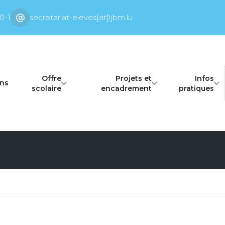
0-1
secretariat-eleves[at]ljbm.lu
Offre
Projets et
Infos
ons
scolaire
encadrement
pratiques