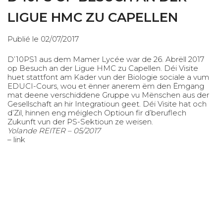
LIGUE HMC ZU CAPELLEN
Publié le 02/07/2017
D’10PS1 aus dem Mamer Lycée war de 26. Abrëll 2017
op Besuch an der Ligue HMC zu Capellen. Déi Visite
huet stattfont am Kader vun der Biologie sociale a vum
EDUCI-Cours, wou et ënner anerem ëm den Ëmgang
mat deene verschiddene Gruppe vu Mënschen aus der
Gesellschaft an hir Integratioun geet. Déi Visite hat och
d’Zil, hinnen eng méiglech Optioun fir d’beruflech
Zukunft vun der PS-Sektioun ze weisen.
Yolande REITER – 05/2017
–
link