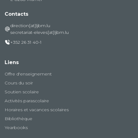
Contacts
direction[at]ljbm.lu
secretariat-eleves[at]ljbm.lu
+352 26 31 40-1
Liens
Offre d'enseignement
Cours du soir
Soutien scolaire
Activités parascolaire
Horaires et vacances scolaires
Bibliothèque
Yearbooks