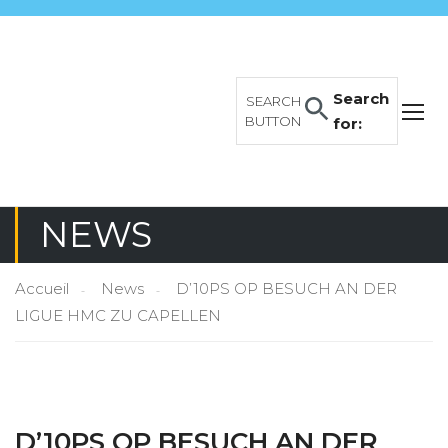
Search
SEARCH
BUTTON
for:
NEWS
Accueil
News
D’10PS OP BESUCH AN DER
LIGUE HMC ZU CAPELLEN
D’10PS OP BESUCH AN DER