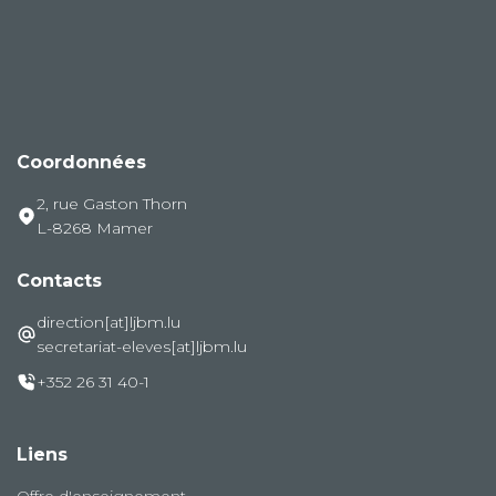
Coordonnées
2, rue Gaston Thorn
L-8268 Mamer
Contacts
direction[at]ljbm.lu
secretariat-eleves[at]ljbm.lu
+352 26 31 40-1
Liens