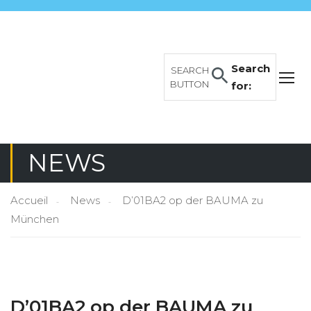
Search
SEARCH
BUTTON
for:
NEWS
Accueil
News
D’01BA2 op der BAUMA zu
München
D’01BA2 op der BAUMA zu