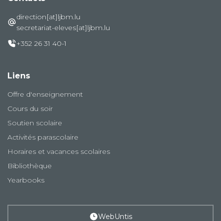
direction[at]ljbm.lu
secretariat-eleves[at]ljbm.lu
+352 26 31 40-1
Liens
Offre d'enseignement
Cours du soir
Soutien scolaire
Activités parascolaire
Horaires et vacances scolaires
Bibliothèque
Yearbooks
WebUntis