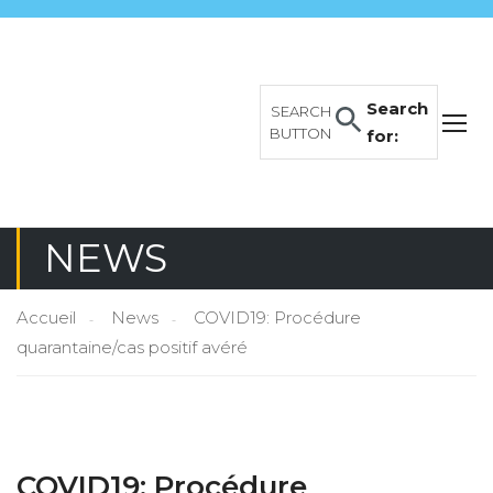
Search
SEARCH
BUTTON
for:
NEWS
Accueil
News
COVID19: Procédure
quarantaine/cas positif avéré
COVID19: Procédure