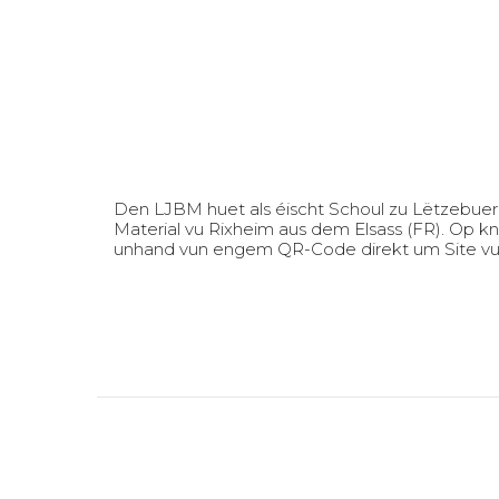
Den LJBM huet als éischt Schoul zu Lëtzebuer
Material vu Rixheim aus dem Elsass (FR). Op 
unhand vun engem QR-Code direkt um Site vum H