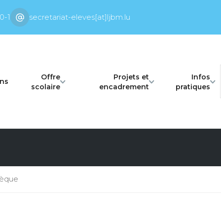
0-1
secretariat-eleves[at]ljbm.lu
Offre
Projets et
Infos
ons
scolaire
encadrement
pratiques
hèque