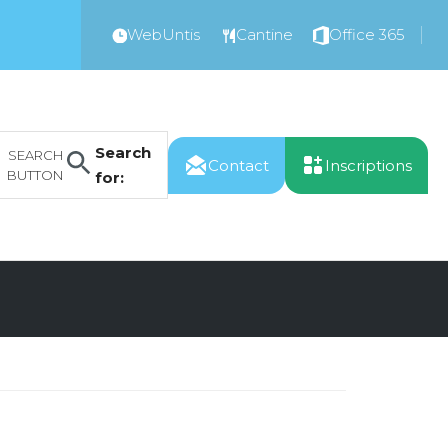
WebUntis
Cantine
Office 365
Search
SEARCH
Contact
Inscriptions
BUTTON
for: