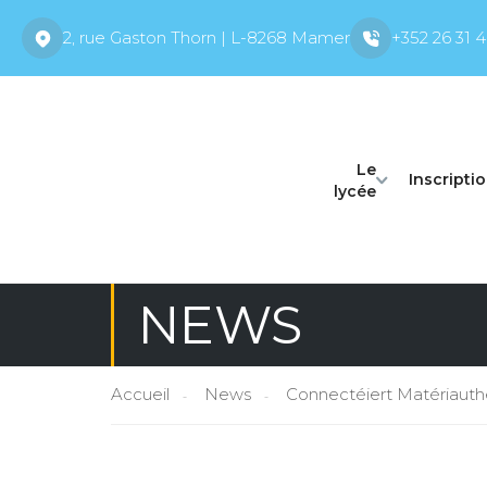
2, rue Gaston Thorn | L-8268 Mamer
+352 26 31 4
Le
Inscripti
lycée
NEWS
Accueil
News
Connectéiert Matériaut