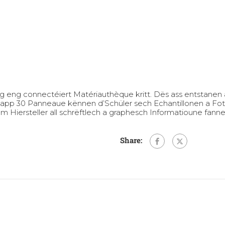
g eng connectéiert Matériauthèque kritt. Dës ass entstanen 
knapp 30 Panneaue kënnen d’Schüler sech Echantillonen a Fo
iersteller all schrëftlech a graphesch Informatioune fanne
Share: