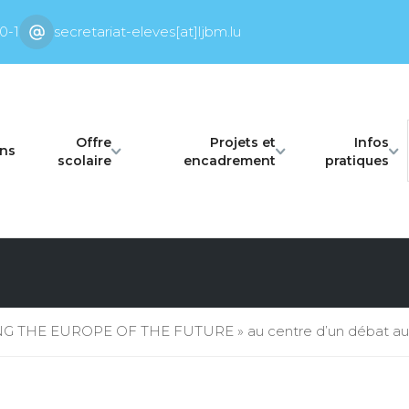
0-1
secretariat-eleves[at]ljbm.lu
Offre
Projets et
Infos
ons
scolaire
encadrement
pratiques
THE EUROPE OF THE FUTURE » au centre d’un débat auque