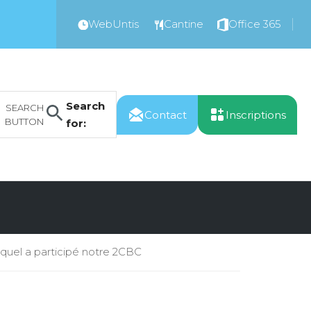
WebUntis
Cantine
Office 365
Search
SEARCH
Contact
Inscriptions
BUTTON
for:
l a participé notre 2CBC