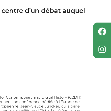
entre d’un débat auquel
e for Contemporary and Digital History (C2DH)
éennen une conférence dédiée à l’Europe de
uropéenne, Jean-Claude Juncker, qui a parlé
 contexte politique difficile. Les élèves en ont