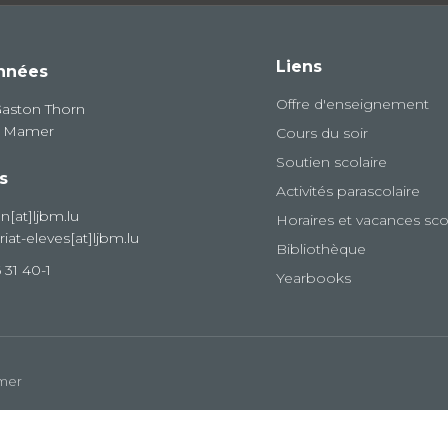
Liens
nnées
Offre d'enseignement
Gaston Thorn
8 Mamer
Cours du soir
Soutien scolaire
s
Activités parascolaire
on[at]ljbm.lu
Horaires et vacances sco
riat-eleves[at]ljbm.lu
Bibliothèque
 31 40-1
Yearbooks
amer