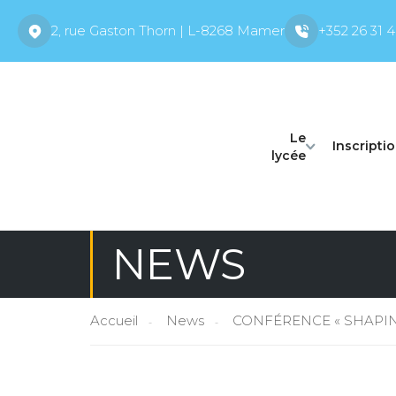
2, rue Gaston Thorn | L-8268 Mamer
+352 26 31 4
Le
Inscripti
lycée
NEWS
Accueil
News
CONFÉRENCE « SHAPING 