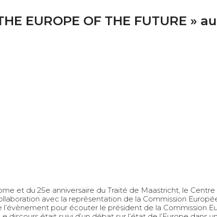
HE EUROPE OF THE FUTURE » au c
Rome et du 25e anniversaire du Traité de Maastricht, le Centr
collaboration avec la représentation de la Commission Europ
e l’évènement pour écouter le président de la Commission E
 discours était suivi d’un débat sur l’état de l’Europe dans un