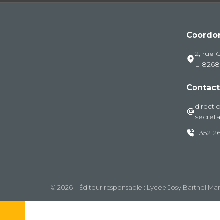
Coordo
2, rue 
L-826
Contact
directi
secreta
+352 26
© 2026 – Éditeur responsable : Lycée Josy Barthel M