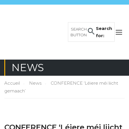
Search
SEARCH
BUTTON
for:
NEWS
Accueil
News
CONFERENCE ‘Léiere méi liicht
gemaach’
CONFERENCE ‘Léiere méi liicht