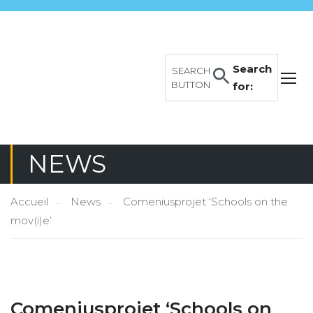
Search
SEARCH
BUTTON
for:
NEWS
Accueil
News
Comeniusprojet ‘Schools on the
mov(i)e’
Comeniusprojet ‘Schools on