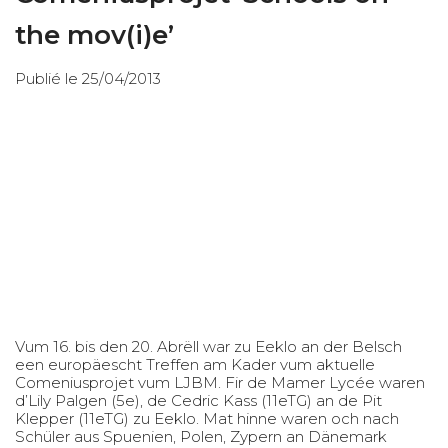
the mov(i)e’
Publié le 25/04/2013
Vum 16. bis den 20. Abrëll war zu Eeklo an der Belsch
een europäescht Treffen am Kader vum aktuelle
Comeniusprojet vum LJBM. Fir de Mamer Lycée waren
d’Lily Palgen (5e), de Cedric Kass (11eTG) an de Pit
Klepper (11eTG) zu Eeklo. Mat hinne waren och nach
Schüler aus Spuenien, Polen, Zypern an Dänemark