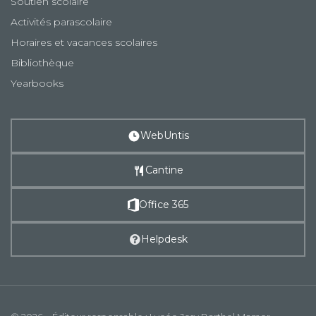
Soutien scolaire
Activités parascolaire
Horaires et vacances scolaires
Bibliothèque
Yearbooks
WebUntis
Cantine
Office 365
Helpdesk