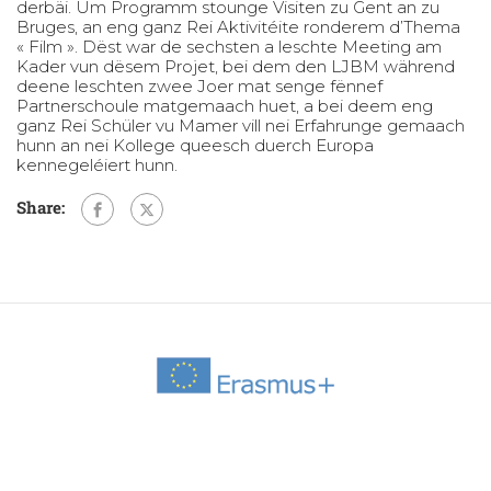
derbäi. Um Programm stounge Visiten zu Gent an zu
Bruges, an eng ganz Rei Aktivitéite ronderem d’Thema
« Film ». Dëst war de sechsten a leschte Meeting am
Kader vun dësem Projet, bei dem den LJBM während
deene leschten zwee Joer mat senge fënnef
Partnerschoule matgemaach huet, a bei deem eng
ganz Rei Schüler vu Mamer vill nei Erfahrunge gemaach
hunn an nei Kollege queesch duerch Europa
kennegeléiert hunn.
Share: