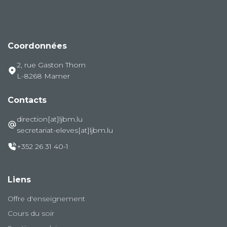
Coordonnées
2, rue Gaston Thorn
L-8268 Mamer
Contacts
direction[at]ljbm.lu
secretariat-eleves[at]ljbm.lu
+352 26 31 40-1
Liens
Offre d'enseignement
Cours du soir