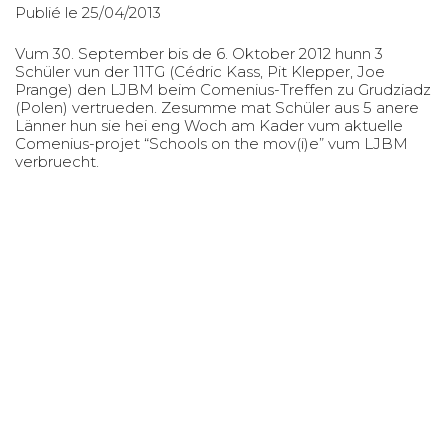
Publié le 25/04/2013
Vum 30. September bis de 6. Oktober 2012 hunn 3
Schüler vun der 11TG (Cédric Kass, Pit Klepper, Joe
Prange) den LJBM beim Comenius-Treffen zu Grudziadz
(Polen) vertrueden. Zesumme mat Schüler aus 5 anere
Länner hun sie hei eng Woch am Kader vum aktuelle
Comenius-projet “Schools on the mov(i)e” vum LJBM
verbruecht.