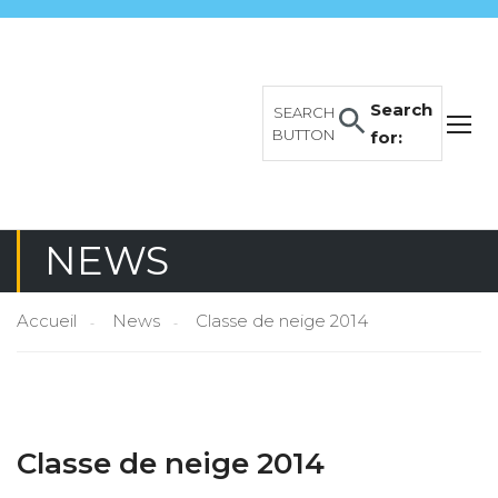
Search
SEARCH
BUTTON
for:
NEWS
Accueil
News
Classe de neige 2014
Classe de neige 2014