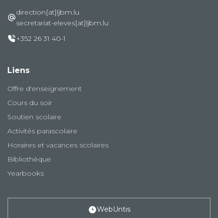
direction[at]ljbm.lu
secretariat-eleves[at]ljbm.lu
+352 26 31 40-1
Liens
Offre d'enseignement
Cours du soir
Soutien scolaire
Activités parascolaire
Horaires et vacances scolaires
Bibliothèque
Yearbooks
WebUntis