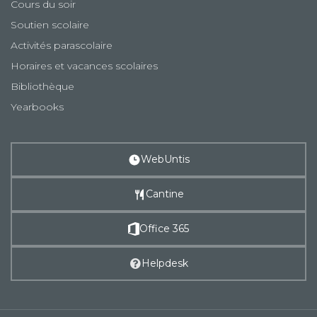
Cours du soir
Soutien scolaire
Activités parascolaire
Horaires et vacances scolaires
Bibliothèque
Yearbooks
WebUntis
Cantine
Office 365
Helpdesk