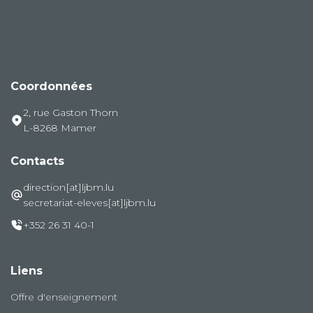
Coordonnées
2, rue Gaston Thorn
L-8268 Mamer
Contacts
direction[at]ljbm.lu
secretariat-eleves[at]ljbm.lu
+352 26 31 40-1
Liens
Offre d'enseignement