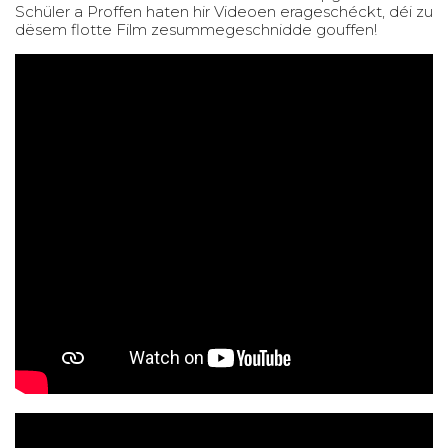
Schüler a Proffen haten hir Videoen erageschéckt, déi zu
dësem flotte Film zesummegeschnidde gouffen!