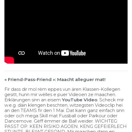
« Friend-Pass-Friend »: Maacht alleguer mat!
Fir dass dir mol rëm eppes vun ären Klassen-Kollegen
gesitt, hunn mir wëlles e puer Videoen ze maachen.
Erklärungen sinn an eisem
YouTube Video
. Scheck mir
w.e.g. däin klengen beschten, witzegsten Videoclip hei
an den TEAMS fir den 1 Mai. Dat kann ganz einfach sinn
oder och mega Skill mat Fussball oder Parkour oder
Dancemove. Gëff ëmmer de Ball weider. WICHTEG:
PASST OP. KEEN RISIKO AGOEN. KENG GEFEIERLECH
STUNTS. BLEIWT GESOND. Mir maachen dann en