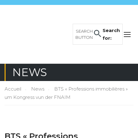
Search
SEARCH
BUTTON
for:
NEWS
Accueil
News
BTS « Professions immobilières »
um Kongress vun der FNAIM
BTS « Professions