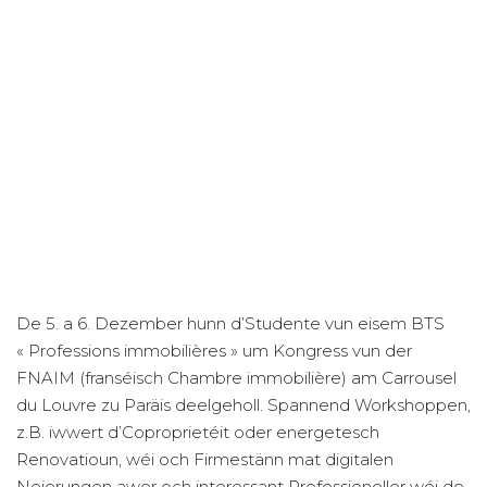
De 5. a 6. Dezember hunn d’Studente vun eisem BTS
« Professions immobilières » um Kongress vun der
FNAIM (franséisch
Chambre
immobilière) am Carrousel
du Louvre zu Paräis deelgeholl. Spannend Workshoppen,
z.B. iwwert d’Coproprietéit oder energetesch
Renovatioun, wéi och Firmestänn mat digitalen
Neierungen awer och interessant Professioneller wéi de