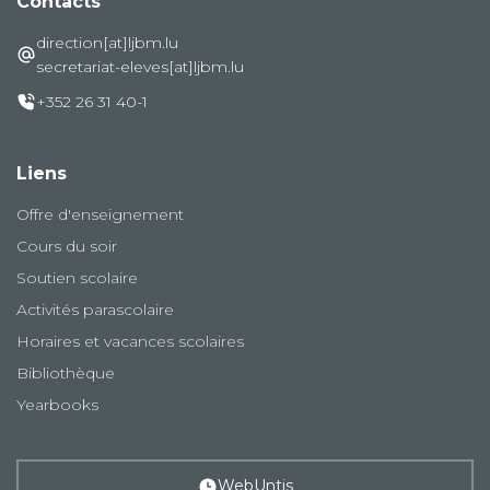
Contacts
direction[at]ljbm.lu
secretariat-eleves[at]ljbm.lu
+352 26 31 40-1
Liens
Offre d'enseignement
Cours du soir
Soutien scolaire
Activités parascolaire
Horaires et vacances scolaires
Bibliothèque
Yearbooks
WebUntis